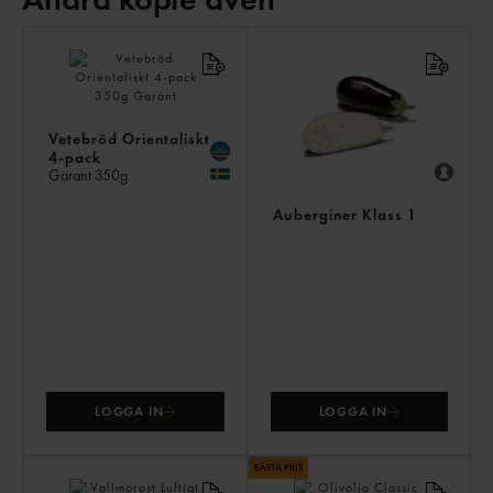
AN
KÖ
ÄV
Vetebröd Orientaliskt
4-pack
Garant
350g
Auberginer Klass 1
LOGGA IN
LOGGA IN