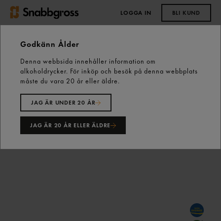
LOGGA IN
BLI KUND
0,00 kr
Godkänn Ålder
Denna webbsida innehåller information om
Start
Vårt sortiment
Bröd, Bakverk & Dessert
alkoholdrycker. För inköp och besök på denna webbplats
Fastfoodbröd
Övrigt
måste du vara 20 år eller äldre.
Rågbröd Orientaliskt 4-pack 350g Garant
JAG ÄR UNDER 20 ÅR
JAG ÄR 20 ÅR ELLER ÄLDRE