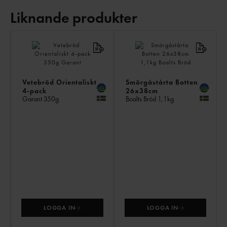
Liknande produkter
LI
PR
Vetebröd Orientaliskt
Smörgåstårta Botten
4-pack
26x38cm
Garant
350g
Boalts Bröd
1,1kg
LOGGA IN
LOGGA IN