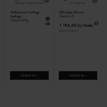
Vallmorost Luftigt
Olivolja Classic
Gastrino
2l
Saftigt
Garant
630g
1 194,00 kr/låda
Jmf.pris 99,50 kr
/ l
LOGGA IN
LOGGA IN