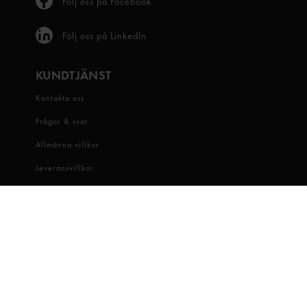
Följ oss på Facebook
Följ oss på LinkedIn
KUNDTJÄNST
Kontakta oss
Frågor & svar
Allmänna villkor
Leveransvillkor
Visselblåsartjänst
OM OSS
Snabbgross
Hitta butik
Hållbarhet