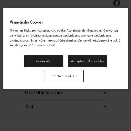
Vi använder Cookies
Genom att klicka på "Acceptera alla cookies" samtycker du till lagring av Cookies på
Rågbröd Orientaliskt 4-
din enhet för att förbättra navigeringen på webbplatsen, analysera webbplatsens
pack
användning och bistå i våra marknadsföringsinsatser. Om du vill skräddarsy dina val så
Garant
350g
kan du trycka på "Hantera cookies".
EAN:
27340083492468
Avvisa alla
Acceptera alla cookies
LOGGA IN
Hantera cookies
Generell produktinfo
Innehållsförteckning
Övrigt