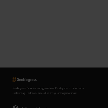
Snabbgross är restauranggrossisten för dig som arbetar inom
restaurang, fastfood, café eller övrig företagsmarknad.