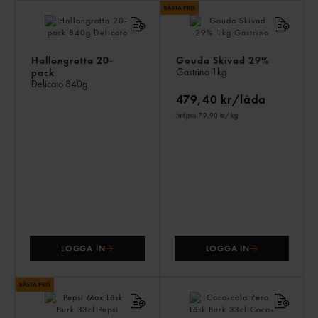
AN
KÖ
ÄV
Hallongrotta 20-
Gouda Skivad 29%
Gastrino
1kg
pack
Delicato
840g
479,40 kr/låda
Jmf.pris 79,90 kr
/ kg
LOGGA IN
LOGGA IN