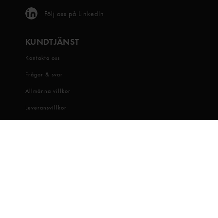
Följ oss på LinkedIn
KUNDTJÄNST
Kontakta oss
Frågor & svar
Allmänna villkor
Leveransvillkor
Visselblåsartjänst
OM OSS
Snabbgross
Hitta butik
Hållbarhet
Jobba hos oss