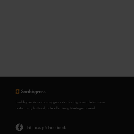
Snabbgross är restauranggrossisten för dig som arbetar inom
restaurang, fastfood, café eller övrig företagsmarknad.
Följ oss på Facebook