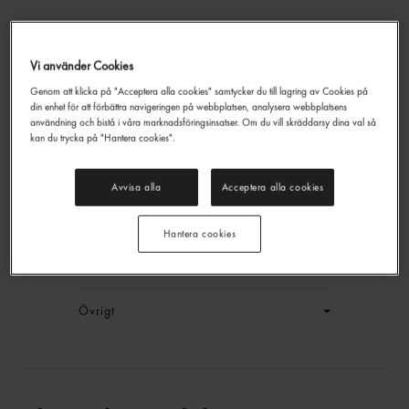
Vi använder Cookies
Genom att klicka på "Acceptera alla cookies" samtycker du till lagring av Cookies på
Cookie Chocolate 16x55g
din enhet för att förbättra navigeringen på webbplatsen, analysera webbplatsens
Delicato
880g
användning och bistå i våra marknadsföringsinsatser. Om du vill skräddarsy dina val så
kan du trycka på "Hantera cookies".
EAN:
7315360961575
LOGGA IN
Avvisa alla
Acceptera alla cookies
Generell produktinfo
Hantera cookies
Innehållsförteckning
Övrigt