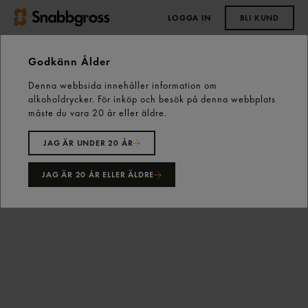
LOGGA IN
BLI KUND
0,00 kr
Godkänn Ålder
Denna webbsida innehåller information om
Start
Vårt sortiment
Bröd, Bakverk & Dessert
alkoholdrycker. För inköp och besök på denna webbplats
Kex, Kakor & Tårtor
Kondisbitar
måste du vara 20 år eller äldre.
Cookie Chocolate 16x55g 880g Delicato
JAG ÄR UNDER 20 ÅR
JAG ÄR 20 ÅR ELLER ÄLDRE