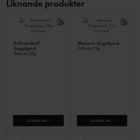
Liknande produkter
LI
PR
Delicatoboll
Mazarin Singelpack
Delicato
55g
Singelpack
Delicato
58g
LOGGA IN
LOGGA IN