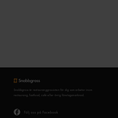
Snabbgross är restauranggrossisten för dig som arbetar inom
restaurang, fastfood, café eller övrig företagsmarknad.
Följ oss på Facebook