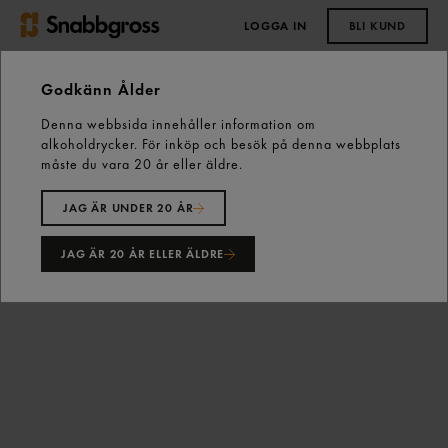
LOGGA IN
BLI KUND
0,00 kr
Godkänn Ålder
Denna webbsida innehåller information om
Start
Vårt sortiment
Bröd, Bakverk & Dessert
alkoholdrycker. För inköp och besök på denna webbplats
Kex, Kakor & Tårtor
Kondisbitar
måste du vara 20 år eller äldre.
Delicatoboll Singelpack 58g Delicato
JAG ÄR UNDER 20 ÅR
JAG ÄR 20 ÅR ELLER ÄLDRE