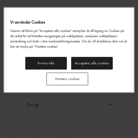
Vi använder Cookies
Genom att klicka på "Acceptera alla cookies" samtycker du till lagring av Cookies på
Delicatoboll Singelpack
din enhet för att förbättra navigeringen på webbplatsen, analysera webbplatsens
Delicato
58g
användning och bistå i våra marknadsföringsinsatser. Om du vill skräddarsy dina val så
kan du trycka på "Hantera cookies".
EAN:
7315364414756
LOGGA IN
Avvisa alla
Acceptera alla cookies
Generell produktinfo
Hantera cookies
Innehållsförteckning
Övrigt