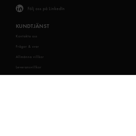
Följ oss på LinkedIn
KUNDTJÄNST
Kontakta oss
Frågor & svar
Allmänna villkor
Leveransvillkor
Visselblåsartjänst
OM OSS
Snabbgross
Hitta butik
Hållbarhet
Jobba hos oss