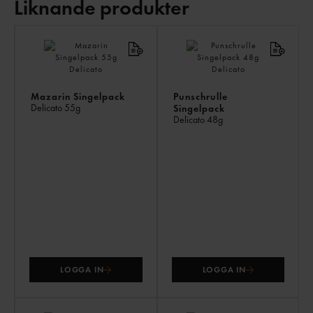
Liknande produkter
LI
PR
Mazarin Singelpack
Punschrulle
Delicato
55g
Singelpack
Delicato
48g
LOGGA IN
LOGGA IN