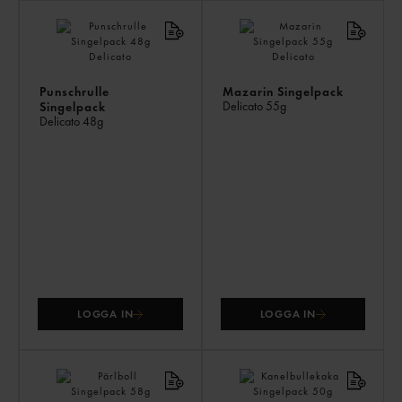
AN
KÖ
ÄV
Punschrulle
Mazarin Singelpack
Delicato
55g
Singelpack
Delicato
48g
LOGGA IN
LOGGA IN