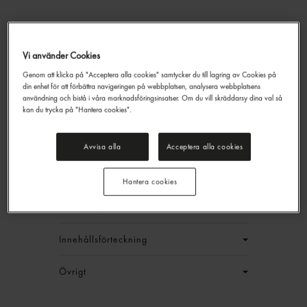
Sprite Lemon-lime Läsk Pet
Vi använder Cookies
Sprite
50cl
Genom att klicka på "Acceptera alla cookies" samtycker du till lagring av Cookies på
din enhet för att förbättra navigeringen på webbplatsen, analysera webbplatsens
285,60 kr/låda
användning och bistå i våra marknadsföringsinsatser. Om du vill skräddarsy dina val så
kan du trycka på "Hantera cookies".
+ pant
Jmf.pris : 23,80 kr /
l
+ pant
EAN:
5449000169563
Avvisa alla
Acceptera alla cookies
LOGGA IN
Hantera cookies
Generell produktinfo
Innehållsförteckning
Övrigt