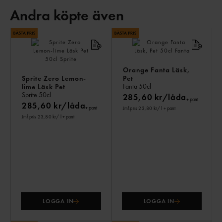
Andra köpte även
AN
KÖ
ÄV
Orange Fanta Läsk,
Sprite Zero Lemon-
Pet
Fanta
50cl
lime Läsk Pet
Sprite
50cl
285,60 kr/låda
+ pant
285,60 kr/låda
+ pant
Jmf.pris 23,80 kr
/ l
+ pant
Jmf.pris 23,80 kr
/ l
+ pant
LOGGA IN
LOGGA IN