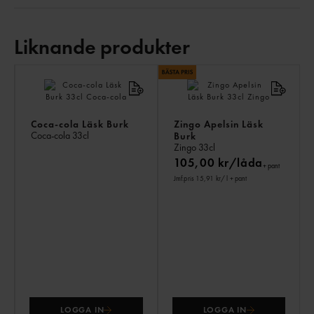
Liknande produkter
LI
PR
Coca-cola Läsk Burk
Zingo Apelsin Läsk
Coca-cola
33cl
Burk
Zingo
33cl
105,00 kr/låda
+ pant
Jmf.pris 15,91 kr
/ l
+ pant
LOGGA IN
LOGGA IN