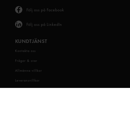
Följ oss på Facebook
Följ oss på LinkedIn
KUNDTJÄNST
Kontakta oss
Frågor & svar
Allmänna villkor
Leveransvillkor
Visselblåsartjänst
OM OSS
Snabbgross
Hitta butik