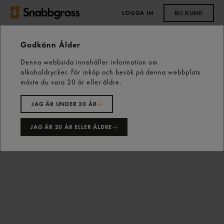
LOGGA IN
BLI KUND
0,00 kr
Godkänn Ålder
Denna webbsida innehåller information om
Start
Kall dryck
Läsk
alkoholdrycker. För inköp och besök på denna webbplats
Sprite Lemon-lime Läsk Pet 50cl Sprite
måste du vara 20 år eller äldre.
JAG ÄR UNDER 20 ÅR
JAG ÄR 20 ÅR ELLER ÄLDRE