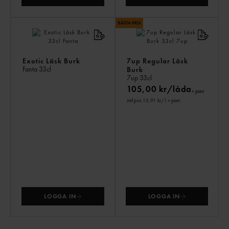
Exotic Läsk Burk
7up Regular Läsk
Fanta
33cl
Burk
7up
33cl
105,00 kr/låda
+ pant
Jmf.pris 15,91 kr
/ l
+ pant
LOGGA IN
LOGGA IN