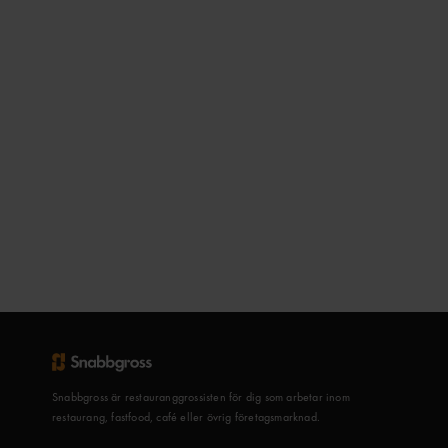
Snabbgross är restauranggrossisten för dig som arbetar inom
restaurang, fastfood, café eller övrig företagsmarknad.