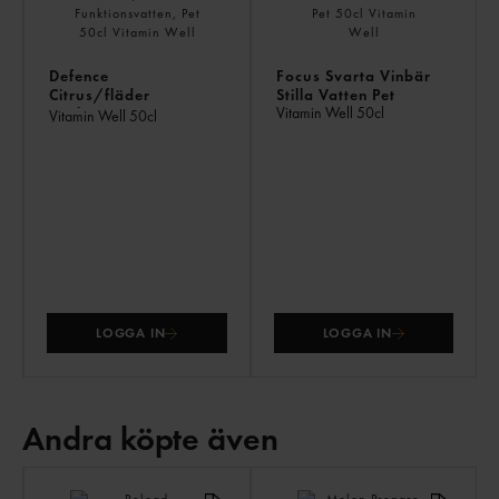
Defence
Focus Svarta Vinbär
Citrus/fläder
Stilla Vatten Pet
Vitamin Well
50cl
Funktionsvatten, Pet
Vitamin Well
50cl
LOGGA IN
LOGGA IN
Andra köpte även
AN
KÖ