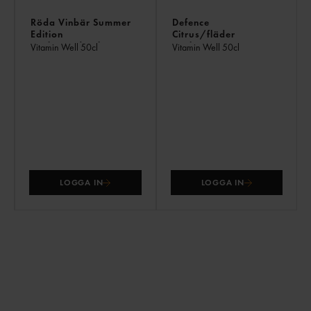
Röda Vinbär Summer
Defence
Edition
Citrus/fläder
Funktionsdryck Pet
Funktionsvatten, Pet
Vitamin Well
50cl
Vitamin Well
50cl
LOGGA IN
LOGGA IN