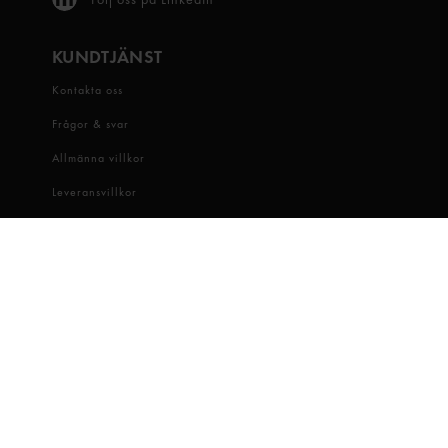
KUNDTJÄNST
Kontakta oss
Frågor & svar
Allmänna villkor
Leveransvillkor
Visselblåsartjänst
OM OSS
Snabbgross
Hitta butik
Hållbarhet
Jobba hos oss
Dataskydd