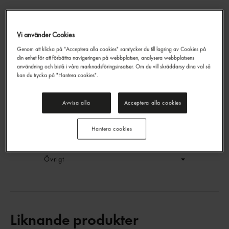
Vi använder Cookies
Recover Fläder/persika Pet
Genom att klicka på "Acceptera alla cookies" samtycker du till lagring av Cookies på
Vitamin Well
50cl
din enhet för att förbättra navigeringen på webbplatsen, analysera webbplatsens
EAN:
27350042718522
användning och bistå i våra marknadsföringsinsatser. Om du vill skräddarsy dina val så
kan du trycka på "Hantera cookies".
LOGGA IN
Avvisa alla
Acceptera alla cookies
Generell produktinfo
Hantera cookies
Innehållsförteckning
Övrigt
Liknande produkter