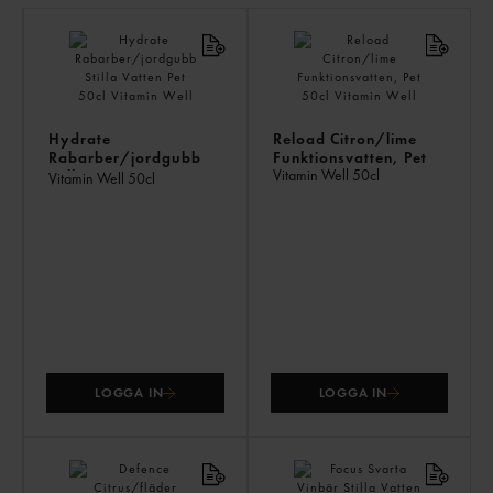
LI
PR
Hydrate
Reload Citron/lime
Rabarber/jordgubb
Funktionsvatten, Pet
Vitamin Well
50cl
Stilla Vatten Pet
Vitamin Well
50cl
LOGGA IN
LOGGA IN