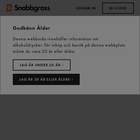
LOGGA IN
BLI KUND
0,00 kr
Godkänn Ålder
Denna webbsida innehåller information om
Start
Kall dryck
Sportdryck
alkoholdrycker. För inköp och besök på denna webbplats
Recover Fläder/persika Pet 50cl Vitamin Well
måste du vara 20 år eller äldre.
JAG ÄR UNDER 20 ÅR
JAG ÄR 20 ÅR ELLER ÄLDRE