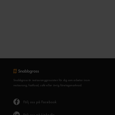
Snabbgross är restauranggrossisten för dig som arbetar inom
restaurang, fastfood, café eller övrig företagsmarknad.
Följ oss på Facebook
Följ oss på LinkedIn