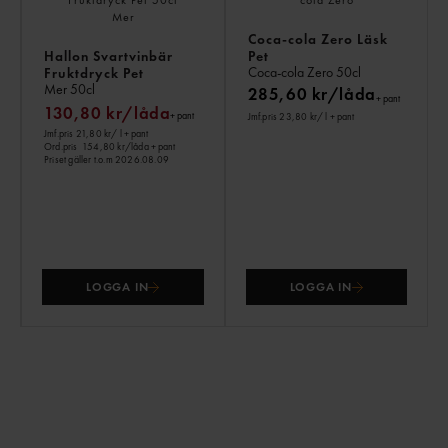
Coca-cola Zero Läsk
Hallon Svartvinbär
Pet
Coca-cola Zero
50cl
Fruktdryck Pet
Mer
50cl
285,60 kr/låda
+ pant
130,80 kr/låda
+ pant
Jmf.pris 23,80 kr
/ l
+ pant
Jmf.pris 21,80 kr
/ l
+ pant
Ord.pris
154,80 kr/låda
+ pant
Priset gäller t.o.m 2026.08.09
LOGGA IN
LOGGA IN