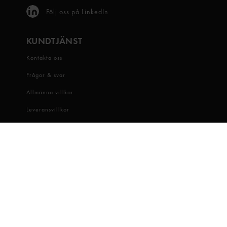
Följ oss på LinkedIn
KUNDTJÄNST
Kontakta oss
Frågor & svar
Allmänna villkor
Leveransvillkor
Visselblåsartjänst
OM OSS
Snabbgross
Hitta butik
Hållbarhet
Jobba hos oss