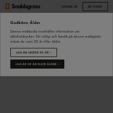
LOGGA IN
BLI KUND
0,00 kr
Godkänn Ålder
Denna webbsida innehåller information om
Start
Kall dryck
Vatten
alkoholdrycker. För inköp och besök på denna webbplats
Imsdal Källvatten Stilla Vatten Pet 65cl Imsdal
måste du vara 20 år eller äldre.
JAG ÄR UNDER 20 ÅR
JAG ÄR 20 ÅR ELLER ÄLDRE