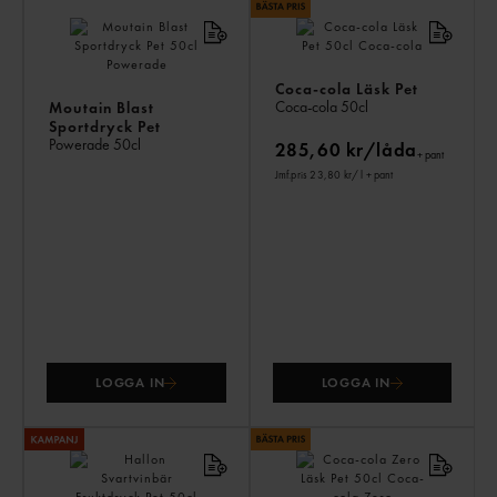
AN
KÖ
ÄV
Coca-cola Läsk Pet
Coca-cola
50cl
Moutain Blast
Sportdryck Pet
Powerade
50cl
285,60 kr/låda
+ pant
Jmf.pris 23,80 kr
/ l
+ pant
LOGGA IN
LOGGA IN