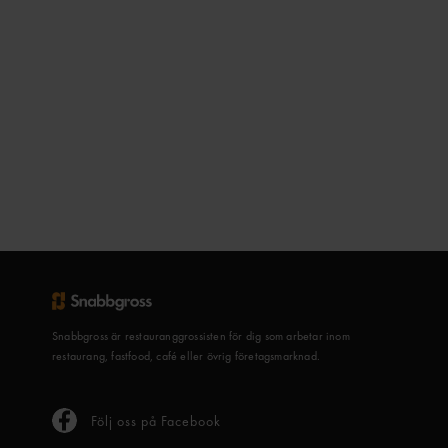
Snabbgross är restauranggrossisten för dig som arbetar inom
restaurang, fastfood, café eller övrig företagsmarknad.
Följ oss på Facebook