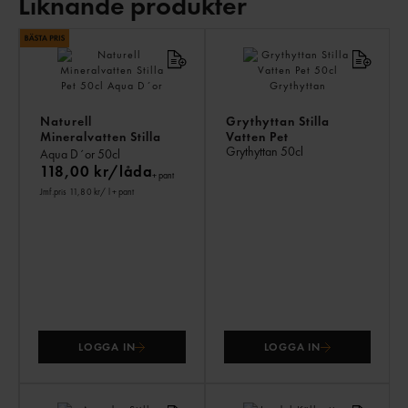
Liknande produkter
LI
PR
Naturell
Grythyttan Stilla
Mineralvatten Stilla
Vatten Pet
Grythyttan
50cl
Pet
Aqua D´or
50cl
118,00 kr/låda
+ pant
Jmf.pris 11,80 kr
/ l
+ pant
LOGGA IN
LOGGA IN