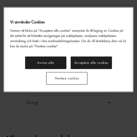
Vi använder Cookies
Imsdal Källvatten Stilla
Genom att klicka på "Acceptera alla cookies" samtycker du till lagring av Cookies på
Vatten Pet
din enhet för att förbättra navigeringen på webbplatsen, analysera webbplatsens
Imsdal
65cl
användning och bistå i våra marknadsföringsinsatser. Om du vill skräddarsy dina val så
kan du trycka på "Hantera cookies".
EAN:
7044611240700
LOGGA IN
Avvisa alla
Acceptera alla cookies
Generell produktinfo
Hantera cookies
Innehållsförteckning
Övrigt