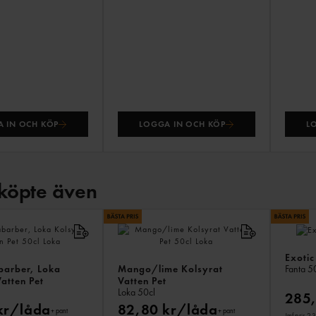
 IN OCH KÖP
LOGGA IN OCH KÖP
L
köpte även
Exotic
barber, Loka
Mango/lime Kolsyrat
Fanta
50
atten Pet
Vatten Pet
Loka
50cl
285,
kr/låda
82,80 kr/låda
+ pant
+ pant
Jmf.pris 2