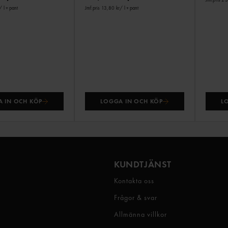
/ l
+ pant
Jmf.pris 13,80 kr
/ l
+ pant
 IN OCH KÖP
LOGGA IN OCH KÖP
L
KUNDTJÄNST
Kontakta oss
Frågor & svar
Allmänna villkor