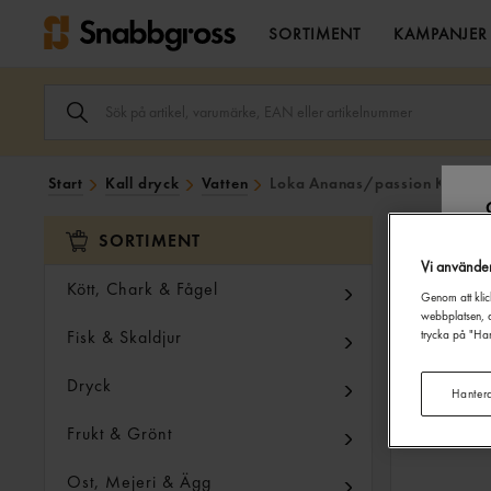
SORTIMENT
KAMPANJER
SÖK
ARTIKEL,
VARUMÄRKE,
EAN
ELLER
Start
Kall dryck
Vatten
Loka Ananas/passion Kols Vat
ARTIKELNUMMER
I
SÖK
SORTIMENT
FÄLTET.
Vi använde
Kött, Chark & Fågel
Genom att klic
webbplatsen, a
Fisk & Skaldjur
trycka på "Han
Dryck
Hanter
Frukt & Grönt
Ost, Mejeri & Ägg