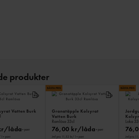
de produkter
syrat Vatten Burk
Granatäpple Kolsyrat
Jordg
l
Vatten Burk
Kolsyr
Ramlösa
33cl
Loka
33
kr/låda
76,00 kr/låda
76,0
+ pant
+ pant
 l
+ pant
Jmf.pris 11,52 kr
/ l
+ pant
Jmf.pris 11