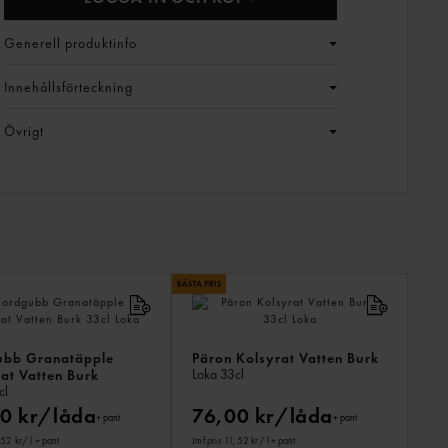
Generell produktinfo
Innehållsförteckning
Övrigt
LIKN
PROD
ubb Granatäpple
Päron Kolsyrat Vatten Burk
Loka
33cl
at Vatten Burk
cl
0 kr/låda
76,00 kr/låda
+ pant
+ pant
,52 kr
/ l
+ pant
Jmf.pris 11,52 kr
/ l
+ pant