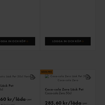
OGGA IN OCH KÖP
LOGGA IN OCH KÖP
ANDR
KÖPTE
ÄVEN
 Läsk Pet
Coca-cola Zero Läsk Pet
cl
Coca-cola Zero
50cl
60 kr/låda
+ pant
285,60 kr/låda
+ pant
3,80 kr
/ l
+ pant