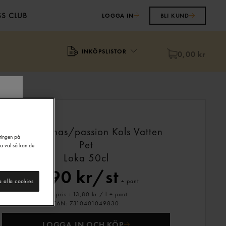
S CLUB
LOGGA IN
BLI KUND
INKÖPSLISTOR
0,00 kr
Loka Ananas/passion Kols Vatten
eringen på
Pet
na val så kan du
Loka
50cl
6,90 kr/st
+ pant
a alla cookies
Jmf.pris : 13,80 kr /
l
+ pant
EAN:
7310401049830
LOGGA IN OCH KÖP