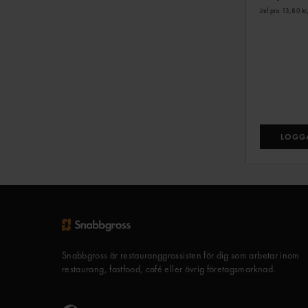
Jmf.pris 13,80 kr
LOGGA
Snabbgross är restauranggrossisten för dig som arbetar inom
restaurang, fastfood, café eller övrig företagsmarknad.