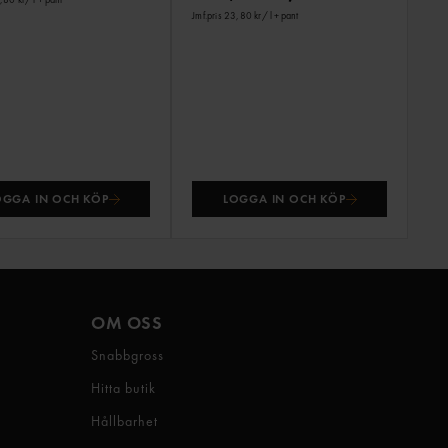
Jmf.pris 23,80 kr
/ l
+ pant
OGGA IN OCH KÖP
LOGGA IN OCH KÖP
OM OSS
Snabbgross
Hitta butik
Hållbarhet