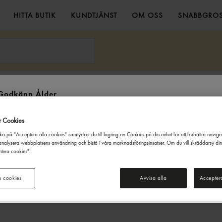
HITTA BUTIK
KUNDTJÄNST
OM OSS
SNABBGROS
ten Pet 50cl Loka
Godkänn Ålder
Denna webbsida innehåller information om alkoholdrycker. För inköp
r Cookies
och besök på denna webbplats måste du vara 20 år eller äldre.
ka på "Acceptera alla cookies" samtycker du till lagring av Cookies på din enhet för att förbättra navig
JAG ÄR UNDER 20 ÅR
JAG ÄR 20 ÅR ELLER ÄLDRE
nalysera webbplatsens användning och bistå i våra marknadsföringsinsatser. Om du vill skräddarsy di
tera cookies".
a cookies
Avvisa alla
Accepter