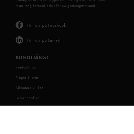
restaurang, fastfood, café eller övrig företagsmarknad.
Följ oss på Facebook
Följ oss på LinkedIn
KUNDTJÄNST
Kontakta oss
Frågor & svar
Allmänna villkor
Leveransvillkor
Visselblåsartjänst
OM OSS
Snabbgross