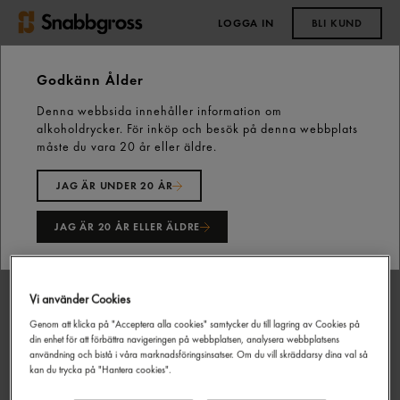
LOGGA IN
BLI KUND
0,00 kr
Godkänn Ålder
Denna webbsida innehåller information om
Start
Kyld färdigmat
Färdigmat
alkoholdrycker. För inköp och besök på denna webbplats
Curry Dressing Vegan 850g Rapsona
måste du vara 20 år eller äldre.
JAG ÄR UNDER 20 ÅR
JAG ÄR 20 ÅR ELLER ÄLDRE
Vi använder Cookies
Genom att klicka på "Acceptera alla cookies" samtycker du till lagring av Cookies på
din enhet för att förbättra navigeringen på webbplatsen, analysera webbplatsens
användning och bistå i våra marknadsföringsinsatser. Om du vill skräddarsy dina val så
kan du trycka på "Hantera cookies".