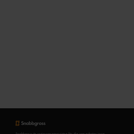
Snabbgross är restauranggrossisten för dig som arbetar inom