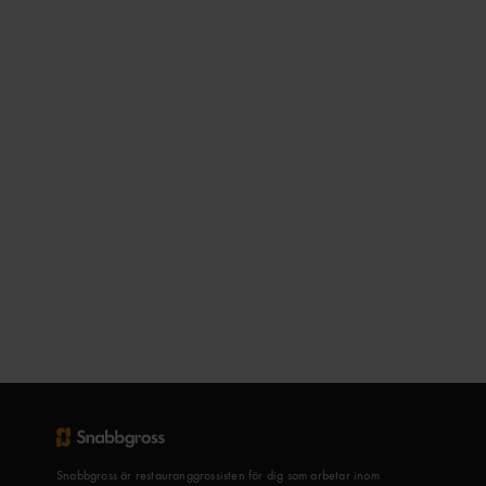
Snabbgross är restauranggrossisten för dig som arbetar inom