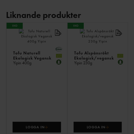
Liknande produkter
LI
PR
Tofu Naturell
Tofu Alspånsrökt
Ekologisk Vegansk
Ekologisk/vegansk
Yipin
400g
Yipin
230g
LOGGA IN
LOGGA IN