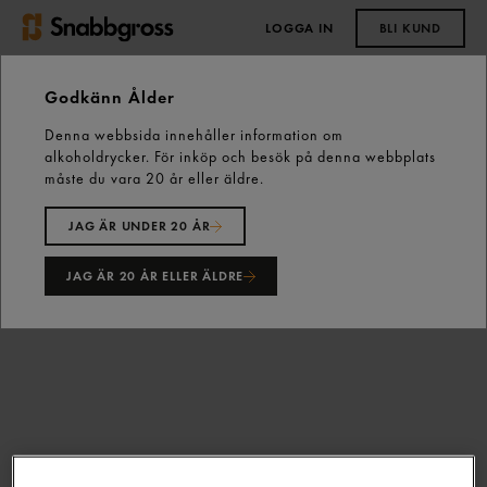
LOGGA IN
BLI KUND
0,00 kr
Godkänn Ålder
Denna webbsida innehåller information om
Start
Kyld färdigmat
Färdigmat
alkoholdrycker. För inköp och besök på denna webbplats
Naturell Tofu Fast Vegansk 200g Eldorado
måste du vara 20 år eller äldre.
JAG ÄR UNDER 20 ÅR
JAG ÄR 20 ÅR ELLER ÄLDRE