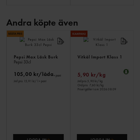
Andra köpte även
AN
KÖ
ÄV
Pepsi Max Läsk Burk
Vitkål Import Klass 1
Pepsi
33cl
105,00 kr/låda
5,90 kr/kg
+ pant
Jmf.pris 15,91 kr
/ l
+ pant
Jmf.pris 5,90 kr
/ kg
Ord.pris
7,60 kr/kg
Priset gäller t.o.m 2026.08.09
LOGGA IN
LOGGA IN