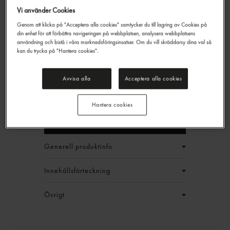
Vi använder Cookies
Genom att klicka på "Acceptera alla cookies" samtycker du till lagring av Cookies på
din enhet för att förbättra navigeringen på webbplatsen, analysera webbplatsens
Naturell Tofu Fast Vegansk
användning och bistå i våra marknadsföringsinsatser. Om du vill skräddarsy dina val så
kan du trycka på "Hantera cookies".
Eldorado
200g
99,00 kr/låda
Avvisa alla
Acceptera alla cookies
Jmf.pris : 49,50 kr /
kg
EAN:
17340083496902
Hantera cookies
LOGGA IN
Generell produktinfo
Innehållsförteckning
Övrigt