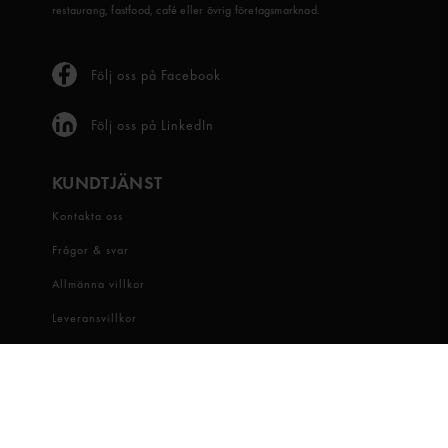
restaurang, fastfood, café eller övrig företagsmarknad.
Följ oss på Facebook
Följ oss på LinkedIn
KUNDTJÄNST
Kontakta oss
Frågor & svar
Allmänna villkor
Leveransvillkor
Visselblåsartjänst
OM OSS
Snabbgross