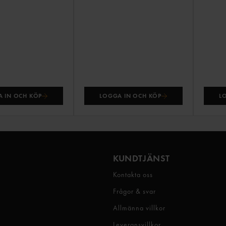
 IN OCH KÖP
LOGGA IN OCH KÖP
L
KUNDTJÄNST
Kontakta oss
Frågor & svar
Allmänna villkor
Leveransvillkor