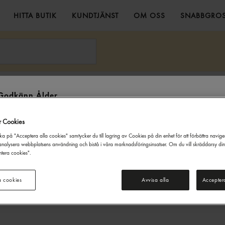
HITTA BUTIK
KUNDTJÄNST
OM OSS
SNABBGROS
 Majonnäs 78% 10kg Rapsona
Godkänn Ålder
Denna webbsida innehåller information om alkoholdrycker. För inköp
r Cookies
och besök på denna webbplats måste du vara 20 år eller äldre.
ka på "Acceptera alla cookies" samtycker du till lagring av Cookies på din enhet för att förbättra navig
JAG ÄR UNDER 20 ÅR
JAG ÄR 20 ÅR ELLER ÄLDRE
nalysera webbplatsens användning och bistå i våra marknadsföringsinsatser. Om du vill skräddarsy di
tera cookies".
a cookies
Avvisa alla
Accepter