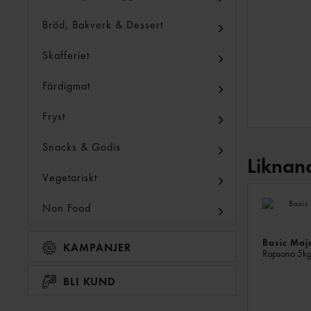
Bröd, Bakverk & Dessert
Skafferiet
Färdigmat
Fryst
Snacks & Godis
Liknan
Vegetariskt
Non Food
Basic Ma
KAMPANJER
Rapsona
5k
BLI KUND