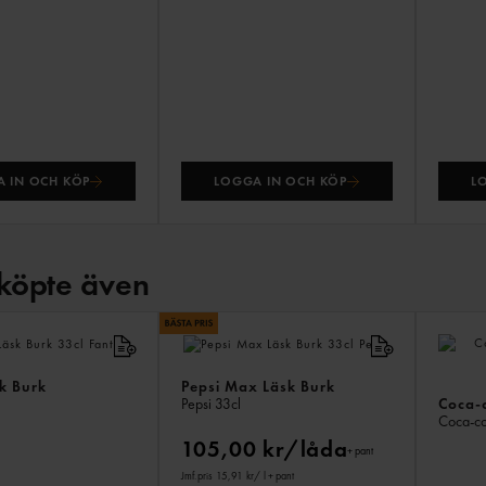
 IN OCH KÖP
LOGGA IN OCH KÖP
L
köpte även
sk Burk
Pepsi Max Läsk Burk
Coca-c
Pepsi
33cl
Coca-c
105,00 kr/låda
+ pant
Jmf.pris 15,91 kr
/ l
+ pant