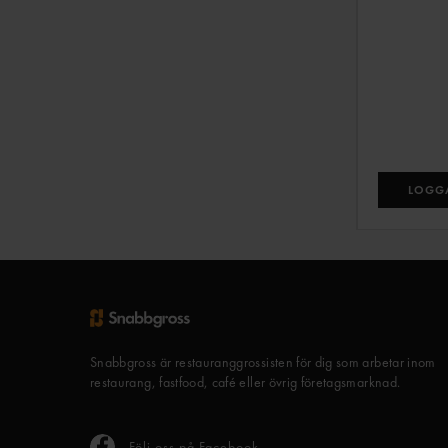
LOGGA
Snabbgross är restauranggrossisten för dig som arbetar inom
restaurang, fastfood, café eller övrig företagsmarknad.
Följ oss på Facebook