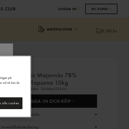
S CLUB
LOGGA IN
BLI KUND
INKÖPSLISTOR
0,00 kr
Basic Majonnäs 78%
eringen på
Rapsona
10kg
na val så kan du
EAN:
7313845752311
LOGGA IN OCH KÖP
a alla cookies
Generell produktinfo
Innehållsförteckning