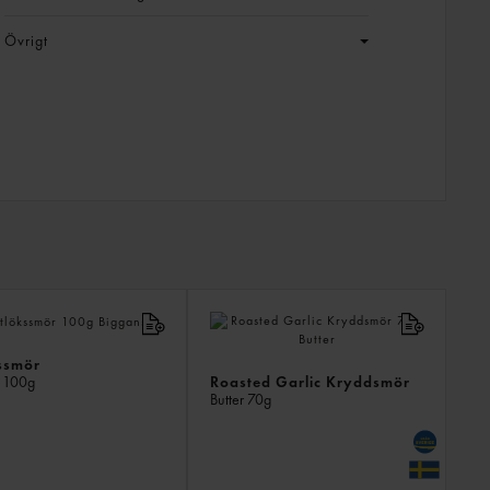
Övrigt
LIKN
PROD
ssmör
Roasted Garlic Kryddsmör
s
100g
Butter
70g