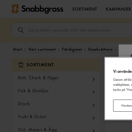
SORTIMENT
KAMPANJER
SÖK
ARTIKEL,
VARUMÄRKE,
EAN
ELLER
Start
Vårt sortiment
Färdigmat
Smaksättare
Basic
ARTIKELNUMMER
I
SÖK
SORTIMENT
FÄLTET.
Vi använde
Kött, Chark & Fågel
Genom att klic
webbplatsen, a
Fisk & Skaldjur
trycka på "Han
Dryck
Hanter
Frukt & Grönt
Ost, Mejeri & Ägg