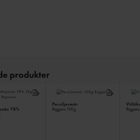
de produkter
Persiljesmör
Vitlök
jonäs 78%
Biggans
100g
Biggan
g