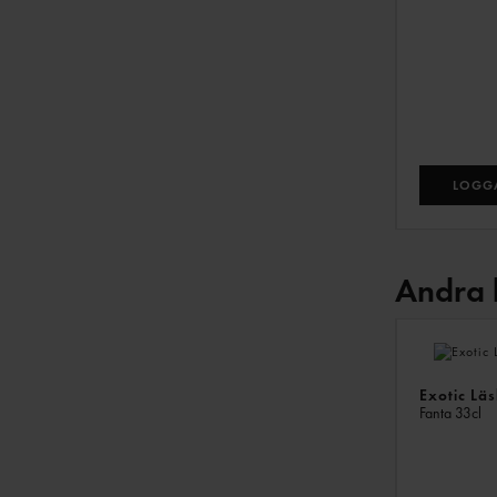
LOGGA
Andra 
Exotic Lä
Fanta
33cl