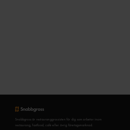
Snabbgross är restauranggrossisten för dig som arbetar inom
restaurang, fastfood, café eller övrig företagsmarknad.