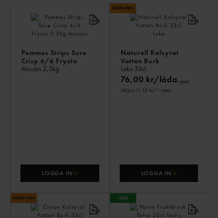
AN
KÖ
ÄV
Pommes Strips Sure
Naturell Kolsyrat
Crisp 6/6 Frysta
Vatten Burk
Mccain
2,5kg
Loka
33cl
76,00 kr/låda
+ pant
Jmf.pris 11,52 kr
/ l
+ pant
LOGGA IN
LOGGA IN