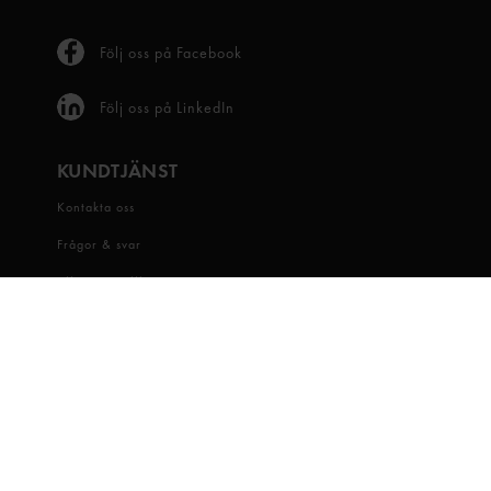
Följ oss på Facebook
Följ oss på LinkedIn
KUNDTJÄNST
Kontakta oss
Frågor & svar
Allmänna villkor
Leveransvillkor
Visselblåsartjänst
OM OSS
Snabbgross
Hitta butik