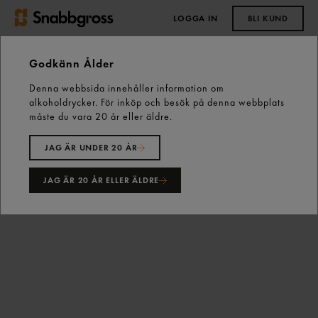
LOGGA IN
BLI KUND
0,00 kr
Godkänn Ålder
Denna webbsida innehåller information om
Torsdag den 13 augusti genomför vi underhållsarbete.
Hemsidan kan vara otillgänglig mellan kl. 14:00-15:00
alkoholdrycker. För inköp och besök på denna webbplats
måste du vara 20 år eller äldre.
Start
Fastfood
Senap
Dijonsenap 5kg Bornier
JAG ÄR UNDER 20 ÅR
JAG ÄR 20 ÅR ELLER ÄLDRE