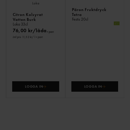
Päron Fruktdryck
Citron Kolsyrat
Tetra
Festis
20cl
Vatten Burk
Loka
33cl
76,00 kr/låda
+ pant
Jmf.pris 11,52 kr
/ l
+ pant
LOGGA IN
LOGGA IN