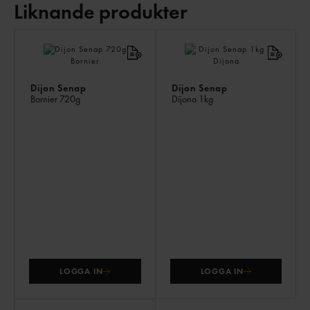
Liknande produkter
LI
PR
Dijon Senap
Dijon Senap
Bornier
720g
Dijona
1kg
LOGGA IN
LOGGA IN