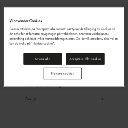
Vi använder Cookies
Genom att klicka på "Acceptera alla cookies" samtycker du till lagring av Cookies på
Dijonsenap
din enhet för att förbättra navigeringen på webbplatsen, analysera webbplatsens
Bornier
5kg
användning och bistå i våra marknadsföringsinsatser. Om du vill skräddarsy dina val så
kan du trycka på "Hantera cookies".
EAN:
3104716500223
LOGGA IN
Avvisa alla
Acceptera alla cookies
Generell produktinfo
Hantera cookies
Innehållsförteckning
Övrigt