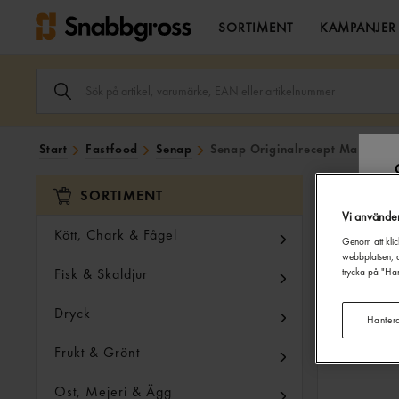
SORTIMENT
KAMPANJER
SÖK
ARTIKEL,
VARUMÄRKE,
EAN
ELLER
Start
Fastfood
Senap
Senap Originalrecept Magnumfl
ARTIKELNUMMER
I
SÖK
SORTIMENT
FÄLTET.
Vi använde
Kött, Chark & Fågel
Genom att klic
webbplatsen, a
Fisk & Skaldjur
trycka på "Han
Dryck
Hanter
Frukt & Grönt
Ost, Mejeri & Ägg