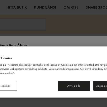
HITTA BUTIK
KUNDTJÄNST
OM OSS
SNABBGROS
aska 4,5kg Felix
Godkänn Ålder
Denna webbsida innehåller information om alkoholdrycker. För inköp
r Cookies
och besök på denna webbplats måste du vara 20 år eller äldre.
ka på "Acceptera alla cookies" samtycker du till lagring av Cookies på din enhet för att förbättra navig
JAG ÄR UNDER 20 ÅR
JAG ÄR 20 ÅR ELLER ÄLDRE
nalysera webbplatsens användning och bistå i våra marknadsföringsinsatser. Om du vill skräddarsy di
tera cookies".
a cookies
Avvisa alla
Accepter