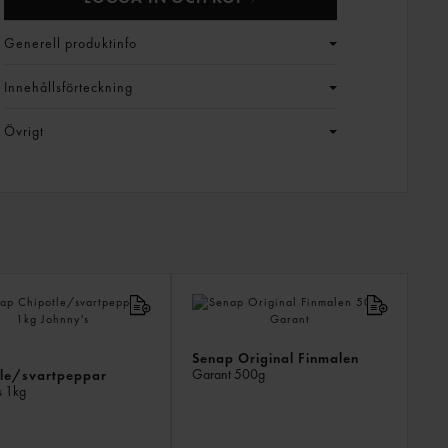
Generell produktinfo
Innehållsförteckning
Övrigt
LIKN
PROD
Senap Original Finmalen
Garant
500g
tle/svartpeppar
s
1kg