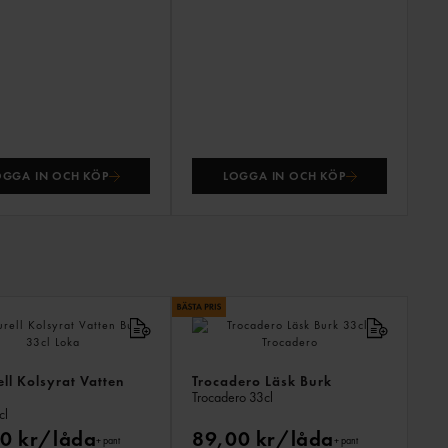
OGGA IN OCH KÖP
LOGGA IN OCH KÖP
ANDR
KÖPTE
ÄVEN
ll Kolsyrat Vatten
Trocadero Läsk Burk
Trocadero
33cl
cl
0 kr/låda
89,00 kr/låda
+ pant
+ pant