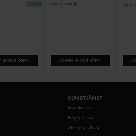
Jmf.pris 31,98 kr
/ kg
Jmf.pris 11
 IN OCH KÖP
LOGGA IN OCH KÖP
L
KUNDTJÄNST
Kontakta oss
Frågor & svar
Allmänna villkor