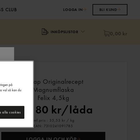
S CLUB
LOGGA IN
BLI KUND
INKÖPSLISTOR
0,00 kr
Senap Originalrecept
eringen på
Magnumflaska
na val så kan du
Felix
4,5kg
319,80 kr/låda
a alla cookies
Jmf.pris : 35,53 kr /
kg
EAN:
7310241091785
LOGGA IN OCH KÖP