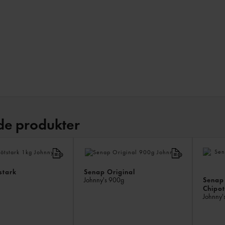
de produkter
stark
Senap Original
Senap
Johnny's
900g
Chipo
Johnny'