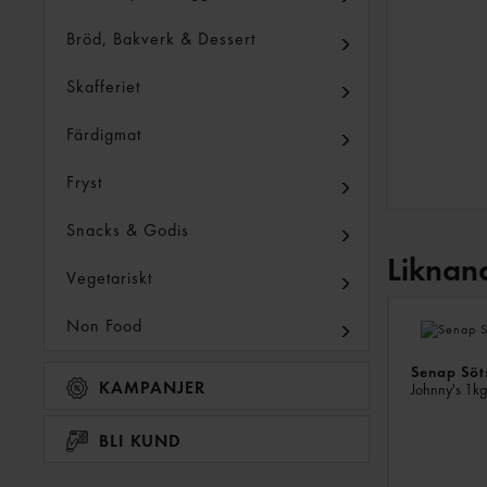
Bröd, Bakverk & Dessert
Skafferiet
Färdigmat
Fryst
Snacks & Godis
Liknan
Vegetariskt
Non Food
Senap Söt
KAMPANJER
Johnny's
1kg
BLI KUND