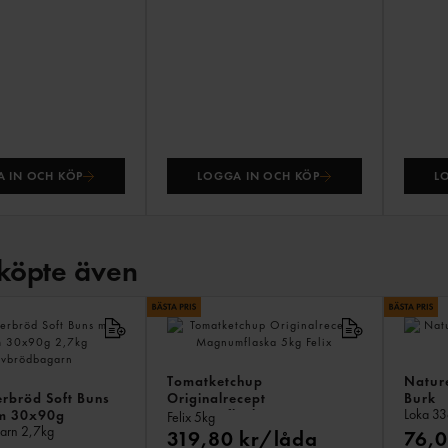
 IN OCH KÖP
LOGGA IN OCH KÖP
L
köpte även
Tomatketchup
Nature
rbröd Soft Buns
Originalrecept
Burk
Loka
33
m 30x90g
Magnumflaska
Felix
5kg
garn
2,7kg
319,80 kr/låda
76,0