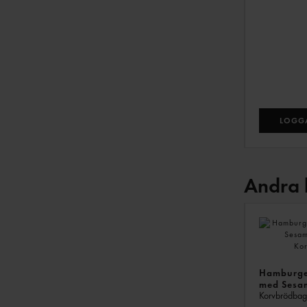
LOGGA
Andra 
Hamburge
med Sesa
Korvbrödba