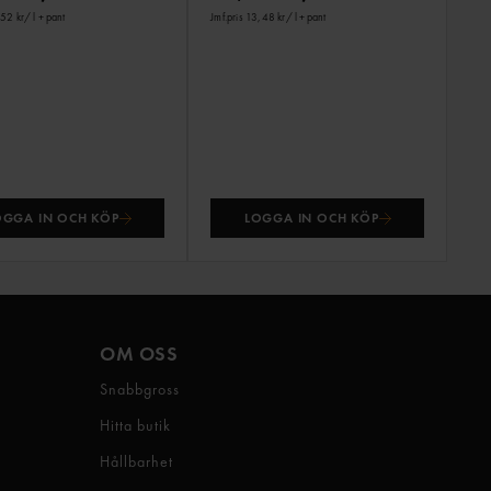
,52 kr
/ l
+ pant
Jmf.pris 13,48 kr
/ l
+ pant
OGGA IN OCH KÖP
LOGGA IN OCH KÖP
OM OSS
Snabbgross
Hitta butik
Hållbarhet