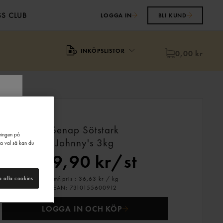
S CLUB
LOGGA IN
BLI KUND
INKÖPSLISTOR
0,00 kr
Senap Sötstark
eringen på
Johnny's
3kg
na val så kan du
109,90 kr/st
Jmf.pris : 36,63 kr /
kg
a alla cookies
EAN:
7310155600912
LOGGA IN OCH KÖP