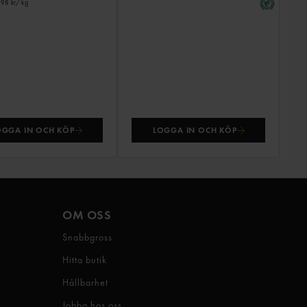
,98 kr
/ kg
OGGA IN OCH KÖP
LOGGA IN OCH KÖP
OM OSS
Snabbgross
Hitta butik
Hållbarhet
Jobba hos oss