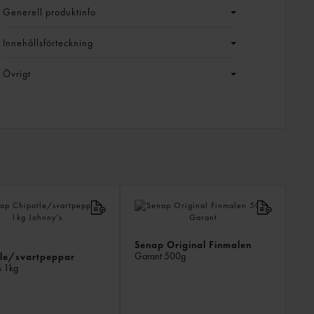
Generell produktinfo
Innehållsförteckning
Övrigt
LIKN
PROD
Senap Original Finmalen
Garant
500g
tle/svartpeppar
s
1kg