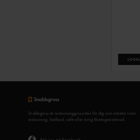
LOGGA
Snabbgross är restauranggrossisten för dig som arbetar inom
restaurang, fastfood, café eller övrig företagsmarknad.
Följ oss på Facebook