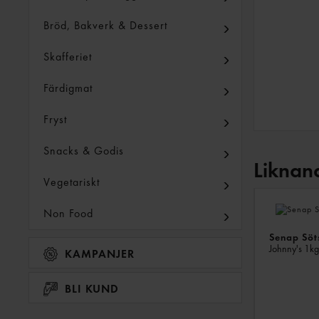
Bröd, Bakverk & Dessert
Skafferiet
Färdigmat
Fryst
Snacks & Godis
Liknan
Vegetariskt
Non Food
Senap Söt
Johnny's
1kg
KAMPANJER
BLI KUND