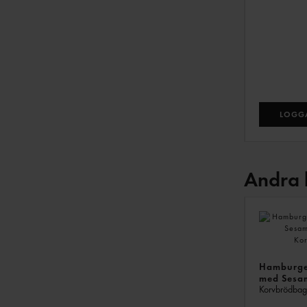
LOGGA
Andra 
Hamburge
med Sesa
Korvbrödba