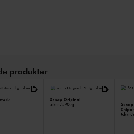
de produkter
stark
Senap Original
Senap
Johnny's
900g
Chipo
Johnny'