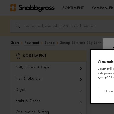
SORTIMENT
KAMPANJER
SÖK
ARTIKEL,
VARUMÄRKE,
EAN
ELLER
Start
Fastfood
Senap
Senap Sötstark 3kg Johnny's
ARTIKELNUMMER
I
SÖK
SORTIMENT
FÄLTET.
Vi använde
Kött, Chark & Fågel
Genom att klic
webbplatsen, a
Fisk & Skaldjur
trycka på "Han
Dryck
Hanter
Frukt & Grönt
Ost, Mejeri & Ägg