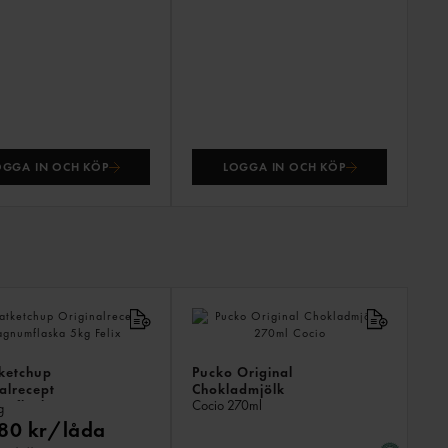
OGGA IN OCH KÖP
LOGGA IN OCH KÖP
ANDR
KÖPTE
ÄVEN
ketchup
Pucko Original
alrecept
Chokladmjölk
Cocio
270ml
mflaska
g
80 kr/låda