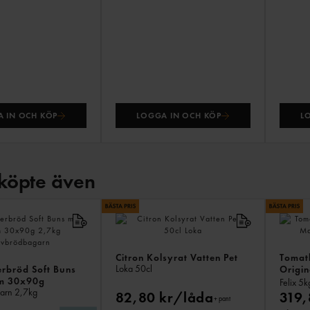
 IN OCH KÖP
LOGGA IN OCH KÖP
L
köpte även
Citron Kolsyrat Vatten Pet
Tomat
Loka
50cl
rbröd Soft Buns
Origin
m 30x90g
Magnu
Felix
5k
garn
2,7kg
82,80 kr/låda
319,
+ pant