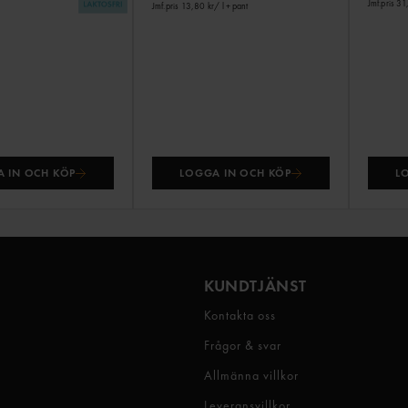
Jmf.pris 31
Jmf.pris 13,80 kr
/ l
+ pant
 IN OCH KÖP
LOGGA IN OCH KÖP
L
KUNDTJÄNST
Kontakta oss
Frågor & svar
Allmänna villkor
Leveransvillkor