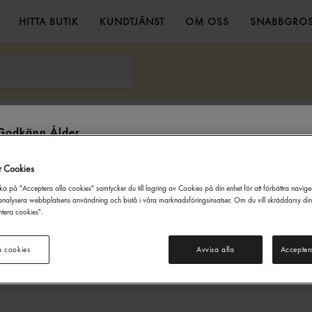
HITTA BUTIK
KUNDTJÄNST
OM OSS
SNABBGROS
Godkänn Ålder
Denna webbsida innehåller information om alkoholdrycker. För inköp
r Cookies
och besök på denna webbplats måste du vara 20 år eller äldre.
ka på "Acceptera alla cookies" samtycker du till lagring av Cookies på din enhet för att förbättra navig
JAG ÄR UNDER 20 ÅR
JAG ÄR 20 ÅR ELLER ÄLDRE
nalysera webbplatsens användning och bistå i våra marknadsföringsinsatser. Om du vill skräddarsy di
tera cookies".
a cookies
Avvisa alla
Accepter