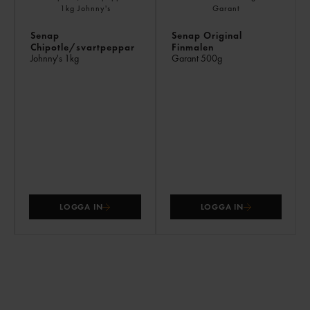
Senap
Senap Original
Chipotle/svartpeppar
Finmalen
Johnny's
1kg
Garant
500g
LOGGA IN
LOGGA IN