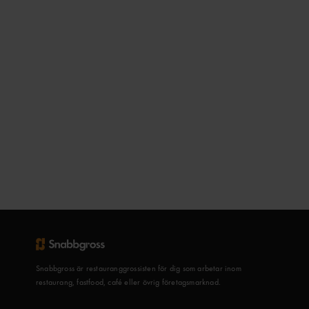
Snabbgross är restauranggrossisten för dig som arbetar inom
restaurang, fastfood, café eller övrig företagsmarknad.