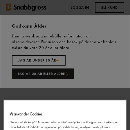
LOGGA IN
BLI KUND
0,00 kr
Godkänn Ålder
Denna webbsida innehåller information om
Start
Fastfood
Senap
alkoholdrycker. För inköp och besök på denna webbplats
Senap Sentomat 2,5kg Felix
måste du vara 20 år eller äldre.
JAG ÄR UNDER 20 ÅR
JAG ÄR 20 ÅR ELLER ÄLDRE
Vi använder Cookies
Genom att klicka på "Acceptera alla cookies" samtycker du till lagring av Cookies på
din enhet för att förbättra navigeringen på webbplatsen, analysera webbplatsens