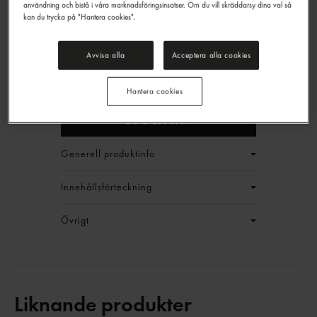
användning och bistå i våra marknadsföringsinsatser. Om du vill skräddarsy dina val så
kan du trycka på "Hantera cookies".
Senap Sentomat
Avvisa alla
Acceptera alla cookies
Felix
2,5kg
EAN:
7310241084657
Hantera cookies
LOGGA IN
Generell produktinfo
Innehållsförteckning
Övrigt
Liknande produkter