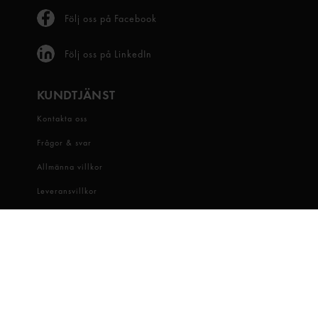
Följ oss på Facebook
Följ oss på LinkedIn
KUNDTJÄNST
Kontakta oss
Frågor & svar
Allmänna villkor
Leveransvillkor
Visselblåsartjänst
OM OSS
Snabbgross
Hitta butik