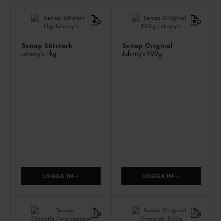
LI
PR
Senap Sötstark
Senap Original
Johnny's
1kg
Johnny's
900g
LOGGA IN
LOGGA IN