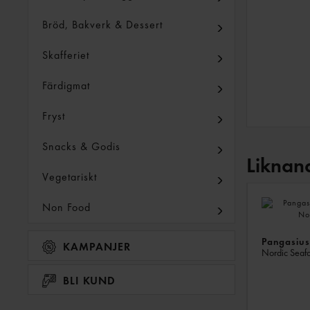
Bröd, Bakverk & Dessert
Skafferiet
Färdigmat
Fryst
Snacks & Godis
Liknan
Vegetariskt
Non Food
Pangasiusf
KAMPANJER
Nordic Seaf
BLI KUND