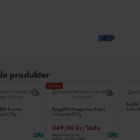
de produkter
Sejfilé
ilé Frysta
Ryggfilé Pangasius Fryst
Feldts
5
ood
2,1kg
Jo Food Ab
800g
349,00 kr/låda
Jmf.pris 43,63 kr
/ kg
Ord.pris
449,00 kr/låda