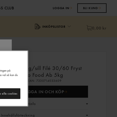
S CLUB
LOGGA IN
BLI KUND
INKÖPSLISTOR
0,00 kr
Strömming/sill Filé 30/60 Fryst
eringen på
Jo Food Ab
5kg
na val så kan du
EAN:
7330714033609
LOGGA IN OCH KÖP
a alla cookies
Generell produktinfo
Innehållsförteckning