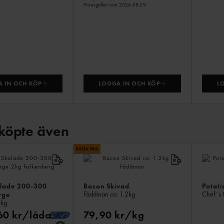
Priset gäller t.o.m 2026.08.09
 IN OCH KÖP
LOGGA IN OCH KÖP
L
köpte även
alade 200-300
Bacon Skivad
Potati
Fåddman
ca: 1.2kg
Chef´s 
rge
kg
60 kr/låda
79,90 kr/kg