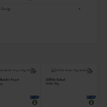
Övrigt
LIKN
PROD
 Benfri Fryst
Sillfilé Enkel
kg
Feldts
5kg