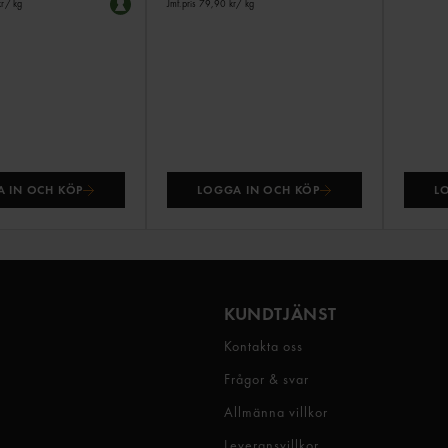
kr
/ kg
Jmf.pris 79,90 kr
/ kg
 IN OCH KÖP
LOGGA IN OCH KÖP
L
KUNDTJÄNST
Kontakta oss
Frågor & svar
Allmänna villkor
Leveransvillkor