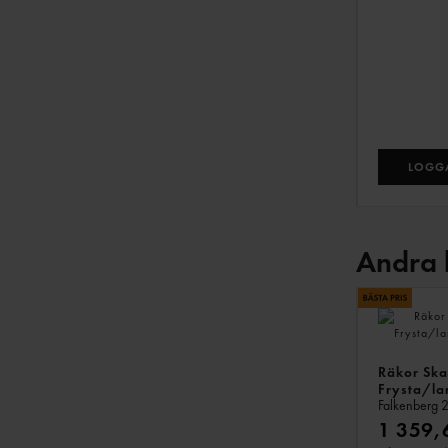
LOGGA
Andra 
Räkor Sk
Frysta/la
Falkenberg
2
1 359,