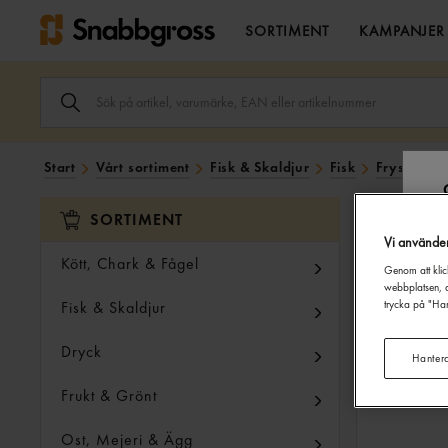
SORTIMENT
KAMPANJER
SÖK
ARTIKEL,
VARUMÄRKE,
EAN
ELLER
Start
Vårt sortiment
Fisk & Skaldjur
Fisk
Fryst
St
ARTIKELNUMMER
I
SÖK
SORTIMENT
FÄLTET.
Vi använde
Kött, Chark & Fågel
Genom att klic
webbplatsen, a
Fisk & Skaldjur
trycka på "Han
Dryck
Hanter
Frukt & Grönt
Ost, Mejeri & Ägg