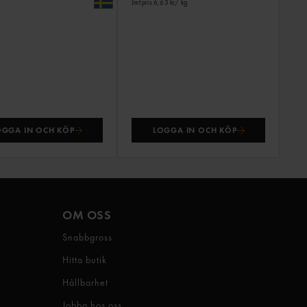
Jmf.pris 6,63 kr
/ kg
OGGA IN OCH KÖP
LOGGA IN OCH KÖP
OM OSS
Snabbgross
Hitta butik
Hållbarhet
Jobba hos oss