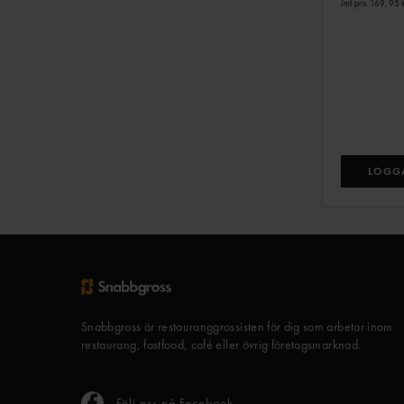
Jmf.pris 169,95 
LOGGA
Snabbgross är restauranggrossisten för dig som arbetar inom
restaurang, fastfood, café eller övrig företagsmarknad.
Följ oss på Facebook