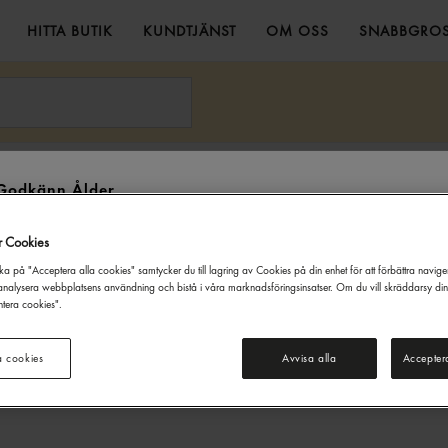
HITTA BUTIK
KUNDTJÄNST
OM OSS
SNABBGROS
römming/sill Filé 30/60 Fryst 5kg Jo Food Ab
Godkänn Ålder
Denna webbsida innehåller information om alkoholdrycker. För inköp
r Cookies
och besök på denna webbplats måste du vara 20 år eller äldre.
ka på "Acceptera alla cookies" samtycker du till lagring av Cookies på din enhet för att förbättra navig
JAG ÄR UNDER 20 ÅR
JAG ÄR 20 ÅR ELLER ÄLDRE
nalysera webbplatsens användning och bistå i våra marknadsföringsinsatser. Om du vill skräddarsy di
tera cookies".
a cookies
Avvisa alla
Accepter