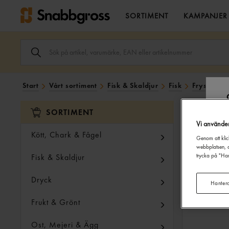
SORTIMENT
KAMPANJER
SÖK
ARTIKEL,
VARUMÄRKE,
EAN
ELLER
Start
Vårt sortiment
Fisk & Skaldjur
Fisk
Fryst
To
ARTIKELNUMMER
I
SÖK
SORTIMENT
FÄLTET.
Vi använde
Kött, Chark & Fågel
Genom att klic
webbplatsen, a
Fisk & Skaldjur
trycka på "Han
Dryck
Hanter
Frukt & Grönt
Ost, Mejeri & Ägg