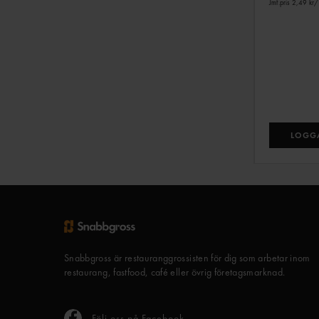
Jmf.pris 2,49 kr
/
LOGGA
Snabbgross är restauranggrossisten för dig som arbetar inom
restaurang, fastfood, café eller övrig företagsmarknad.
Följ oss på Facebook