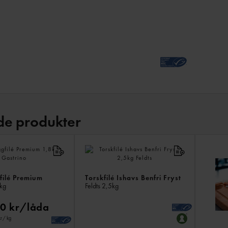
de produkter
filé Premium
Torskfilé Ishavs Benfri Fryst
kg
Feldts
2,5kg
60 kr/låda
kr
/ kg