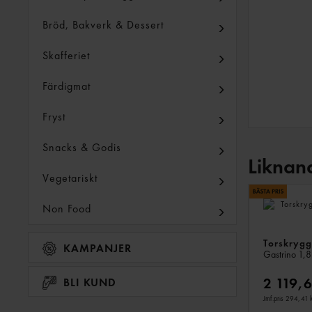
Bröd, Bakverk & Dessert
Skafferiet
Färdigmat
Fryst
Snacks & Godis
Liknan
Vegetariskt
Non Food
Torskrygg
KAMPANJER
Gastrino
1,8
2 119,
BLI KUND
Jmf.pris 294,41 