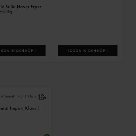
ilé Stilla Havet Fryst
 Ab
5kg
OGGA IN OCH KÖP
LOGGA IN OCH KÖP
ANDRA
KÖPTE
ÄVEN
omat Import Klass 1