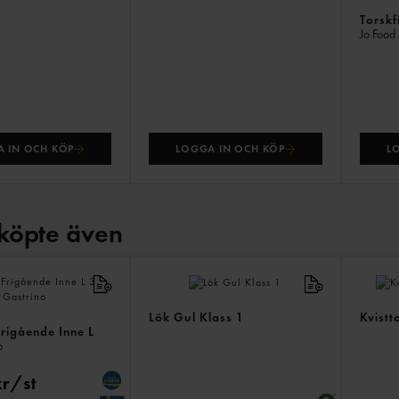
Torskf
Jo Food
 IN OCH KÖP
LOGGA IN OCH KÖP
L
köpte även
Lök Gul Klass 1
Kvistt
rigående Inne L
p
kr/st