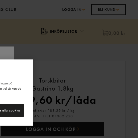
S CLUB
LOGGA IN
BLI KUND
INKÖPSLISTOR
0,00 kr
Torskbitar
eringen på
Gastrino
1,8kg
na val så kan du
1 319,60 kr/låda
Jmf.pris : 183,29 kr /
kg
a alla cookies
EAN:
17311043021250
LOGGA IN OCH KÖP