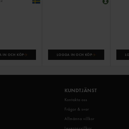
 st
 IN OCH KÖP
LOGGA IN OCH KÖP
L
KUNDTJÄNST
Kontakta oss
Frågor & svar
Allmänna villkor
Leveransvillkor