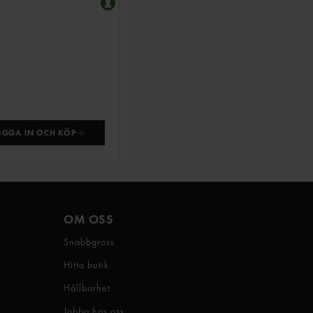
OGGA IN OCH KÖP
OM OSS
Snabbgross
Hitta butik
Hållbarhet
Jobba hos oss