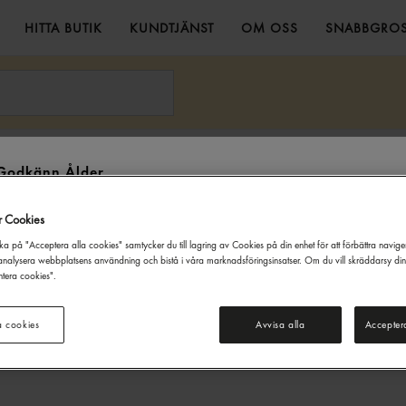
HITTA BUTIK
KUNDTJÄNST
OM OSS
SNABBGROS
rskbitar 1,8kg Gastrino
Godkänn Ålder
Denna webbsida innehåller information om alkoholdrycker. För inköp
r Cookies
och besök på denna webbplats måste du vara 20 år eller äldre.
ka på "Acceptera alla cookies" samtycker du till lagring av Cookies på din enhet för att förbättra navig
JAG ÄR UNDER 20 ÅR
JAG ÄR 20 ÅR ELLER ÄLDRE
nalysera webbplatsens användning och bistå i våra marknadsföringsinsatser. Om du vill skräddarsy di
tera cookies".
a cookies
Avvisa alla
Accepter