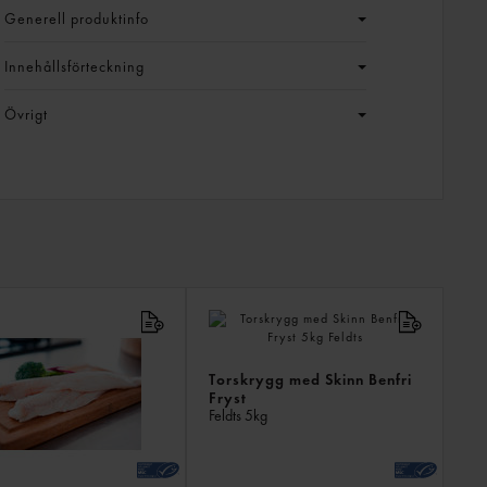
Generell produktinfo
Innehållsförteckning
Övrigt
LIKN
PROD
Torskrygg med Skinn Benfri
Fryst
Feldts
5kg