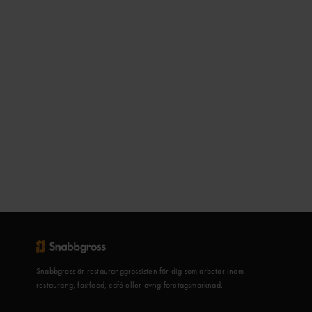
Snabbgross är restauranggrossisten för dig som arbetar inom
restaurang, fastfood, café eller övrig företagsmarknad.