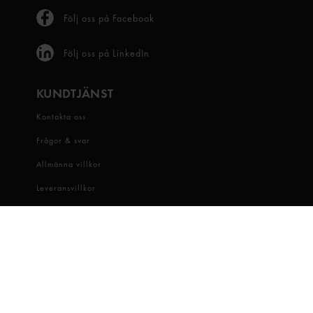
Följ oss på Facebook
Följ oss på LinkedIn
KUNDTJÄNST
Kontakta oss
Frågor & svar
Allmänna villkor
Leveransvillkor
Visselblåsartjänst
OM OSS
Snabbgross
Hitta butik