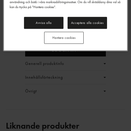
användning och bistå i våra marknadsföringsinsatser. Om du vill skräddarsy dina val så
kan du trycka på "Hantera cookies".
Seafood Flakes i Lake
Avvisa alla
Acceptera alla cookies
Feldts
1,5/1kg
EAN:
7392497971042
Hantera cookies
LOGGA IN
Generell produktinfo
Innehållsförteckning
Övrigt
Liknande produkter