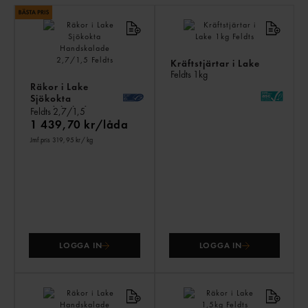
LI
PR
Kräftstjärtar i Lake
Feldts
1kg
Räkor i Lake
Sjökokta
Handskalade
Feldts
2,7/1,5
1 439,70 kr/låda
Jmf.pris 319,95 kr
/ kg
LOGGA IN
LOGGA IN