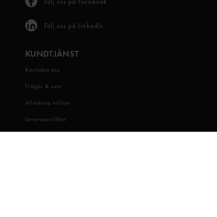
Följ oss på Facebook
Följ oss på LinkedIn
KUNDTJÄNST
Kontakta oss
Frågor & svar
Allmänna villkor
Leveransvillkor
Visselblåsartjänst
OM OSS
Snabbgross
Hitta butik
Hållbarhet