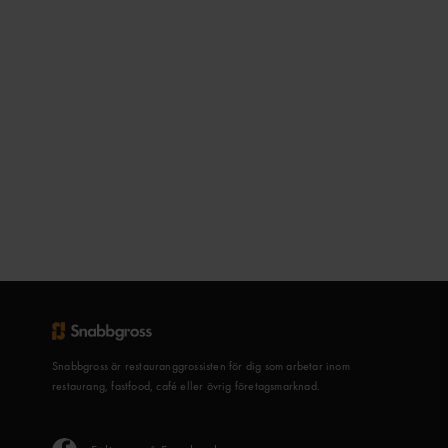
Snabbgross är restauranggrossisten för dig som arbetar inom
restaurang, fastfood, café eller övrig företagsmarknad.