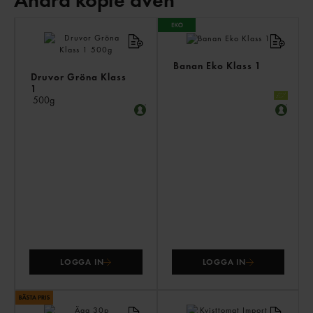
Andra köpte även
AN
KÖ
ÄV
Banan Eko Klass 1
Druvor Gröna Klass
1
500g
LOGGA IN
LOGGA IN