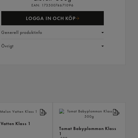
EAN:
17350074671096
LOGGA IN OCH KÖP
Generell produktinfo
Övrigt
ANDR
KÖPTE
ÄVEN
Vatten Klass 1
Tomat Babyplommon Klass
1