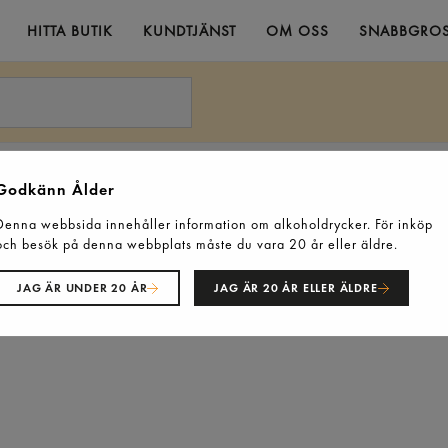
HITTA BUTIK
KUNDTJÄNST
OM OSS
SNABBGROS
Godkänn Ålder
Denna webbsida innehåller information om alkoholdrycker. För inköp
och besök på denna webbplats måste du vara 20 år eller äldre.
JAG ÄR UNDER 20 ÅR
JAG ÄR 20 ÅR ELLER ÄLDRE