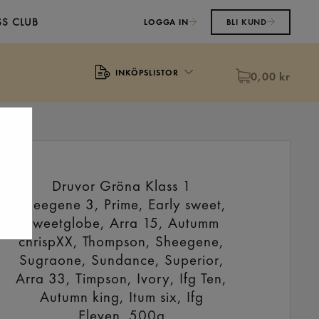
S CLUB
LOGGA IN
BLI KUND
INKÖPSLISTOR
0,00 kr
Druvor Gröna Klass 1
Sheegene 3, Prime, Early sweet,
Sweetglobe, Arra 15, Autumm
chrispXX, Thompson, Sheegene,
Sugraone, Sundance, Superior,
Arra 33, Timpson, Ivory, Ifg Ten,
Autumn king, Itum six, Ifg
Eleven
500g