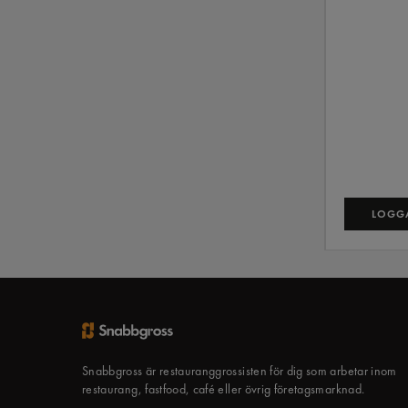
LOGGA
Snabbgross är restauranggrossisten för dig som arbetar inom
restaurang, fastfood, café eller övrig företagsmarknad.