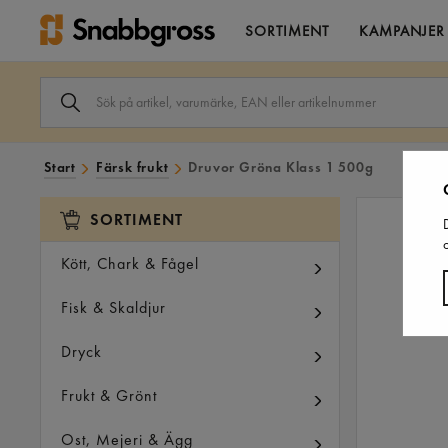
SORTIMENT
KAMPANJER
SÖK
ARTIKEL,
VARUMÄRKE,
EAN
ELLER
Start
Färsk frukt
Druvor Gröna Klass 1 500g
ARTIKELNUMMER
I
SÖK
SORTIMENT
FÄLTET.
Kött, Chark & Fågel
Fisk & Skaldjur
Dryck
Frukt & Grönt
Ost, Mejeri & Ägg