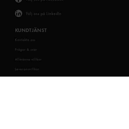
Följ oss på LinkedIn
KUNDTJÄNST
Kontakta oss
Frågor & svar
Allmänna villkor
Leveransvillkor
Visselblåsartjänst
OM OSS
Snabbgross
Hitta butik
Hållbarhet