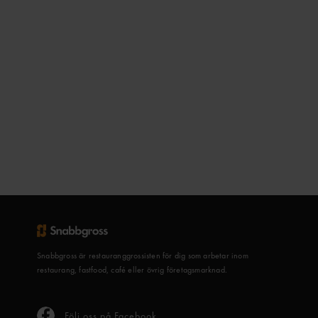
Snabbgross är restauranggrossisten för dig som arbetar inom
restaurang, fastfood, café eller övrig företagsmarknad.
Följ oss på Facebook