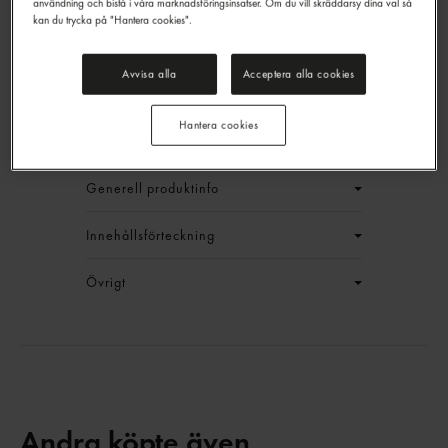
användning och bistå i våra marknadsföringsinsatser. Om du vill skräddarsy dina val så
kan du trycka på "Hantera cookies".
Melon Vatten Klass 1
Crimson
Avvisa alla
Acceptera alla cookies
EAN:
324345
Hantera cookies
LOGGA IN
Generell produktinfo
Innehållsförteckning
Övrigt
Andra köpte även