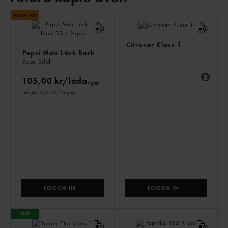
AN
KÖ
ÄV
Citroner Klass 1
Pepsi Max Läsk Burk
Pepsi
33cl
105,00 kr/låda
+ pant
Jmf.pris 15,91 kr
/ l
+ pant
LOGGA IN
LOGGA IN