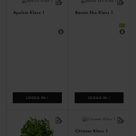
ÄV
Apelsin Klass 1
Banan Eko Klass 1
LOGGA IN
LOGGA IN
Citroner Klass 1