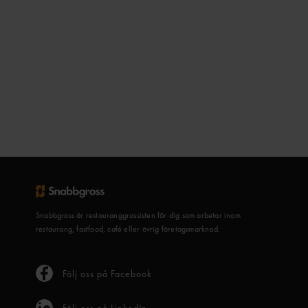
Snabbgross är restauranggrossisten för dig som arbetar inom
restaurang, fastfood, café eller övrig företagsmarknad.
Följ oss på Facebook
Följ oss på LinkedIn