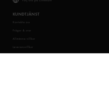
KUNDTJÄNST
Kontakta oss
Frågor & svar
Allmänna villkor
Leveransvillkor
Visselblåsartjänst
OM OSS
Snabbgross
Hitta butik
Hållbarhet
Jobba hos oss