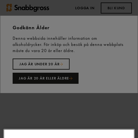
LOGGA IN
BLI KUND
0,00 kr
Godkänn Ålder
Denna webbsida innehåller information om
Start
Vårt sortiment
Fryst
Fågel
alkoholdrycker. För inköp och besök på denna webbplats
Kycklingspett 2,4kg Gastrino
måste du vara 20 år eller äldre.
JAG ÄR UNDER 20 ÅR
JAG ÄR 20 ÅR ELLER ÄLDRE