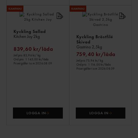
Kyckling Sallad
Kitchen Joy
2kg
Kyckling Bröstfilé
Skivad
Gastrino
2,5kg
839,60 kr/låda
759,40 kr/låda
Jmf.pris 83,96 kr
/ kg
Ord.pris
1 145,00 kr/låda
Jmf.pris 75,94 kr
/ kg
Priset gäller t.o.m 2026.08.09
Ord.pris
1 116,00 kr/låda
Priset gäller t.o.m 2026.08.09
LOGGA IN
LOGGA IN