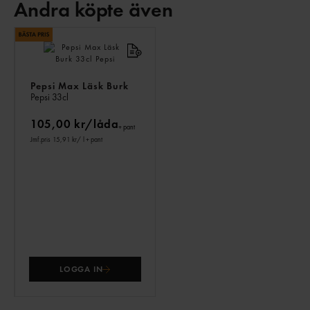
Andra köpte även
ANDRA
KÖPTE
ÄVEN
Pepsi Max Läsk Burk
Pepsi
33cl
105,00 kr/låda
+ pant
Jmf.pris 15,91 kr
/ l
+ pant
LOGGA IN