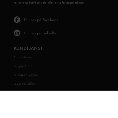
restaurang, fastfood, café eller övrig företagsmarknad.
Följ oss på Facebook
Följ oss på LinkedIn
KUNDTJÄNST
Kontakta oss
Frågor & svar
Allmänna villkor
Leveransvillkor
Visselblåsartjänst
OM OSS
Snabbgross