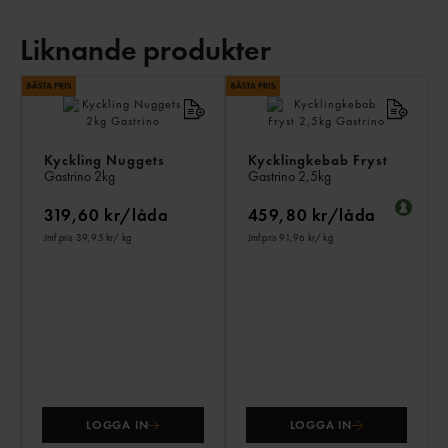
Liknande produkter
LI
PR
Kyckling Nuggets
Kycklingkebab Fryst
Gastrino
2kg
Gastrino
2,5kg
319,60 kr/låda
459,80 kr/låda
Jmf.pris 39,95 kr
/ kg
Jmf.pris 91,96 kr
/ kg
LOGGA IN
LOGGA IN