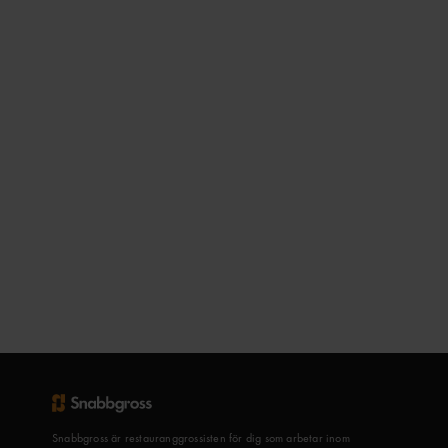
Snabbgross är restauranggrossisten för dig som arbetar inom