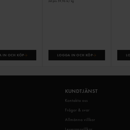
Jmf.pris 59,96 kr
/ kg
 IN OCH KÖP
LOGGA IN OCH KÖP
L
KUNDTJÄNST
Kontakta oss
Frågor & svar
Allmänna villkor
Leveransvillkor