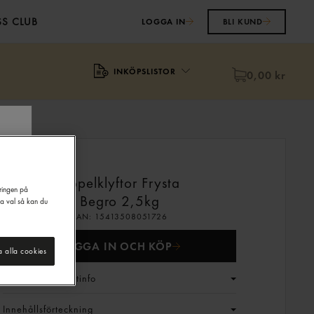
S CLUB
LOGGA IN
BLI KUND
INKÖPSLISTOR
0,00 kr
Äppelklyftor Frysta
eringen på
Begro
2,5kg
na val så kan du
EAN:
15413508051726
LOGGA IN OCH KÖP
a alla cookies
Generell produktinfo
Innehållsförteckning