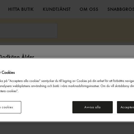
HITTA BUTIK
KUNDTJÄNST
OM OSS
SNABBGROS
 Frysta 2,5kg Begro
Godkänn Ålder
Denna webbsida innehåller information om alkoholdrycker. För inköp
r Cookies
och besök på denna webbplats måste du vara 20 år eller äldre.
ka på "Acceptera alla cookies" samtycker du till lagring av Cookies på din enhet för att förbättra navig
JAG ÄR UNDER 20 ÅR
JAG ÄR 20 ÅR ELLER ÄLDRE
nalysera webbplatsens användning och bistå i våra marknadsföringsinsatser. Om du vill skräddarsy di
tera cookies".
a cookies
Avvisa alla
Accepter