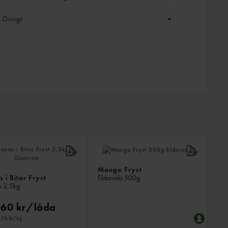
Övrigt
LIKN
PROD
Mango Fryst
 i Bitar Fryst
Eldorado
500g
o
2,5kg
60 kr/låda
9,96 kr
/ kg