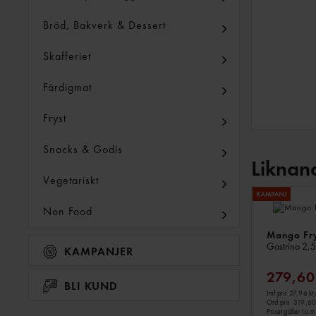
Bröd, Bakverk & Dessert
Skafferiet
Färdigmat
Fryst
Snacks & Godis
Liknan
Vegetariskt
Non Food
Mango Fr
Gastrino
2,5
KAMPANJER
279,60
BLI KUND
Jmf.pris 27,96 kr
Ord.pris
319,60
Priset gäller t.