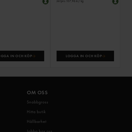
Jmf.pris 107,96 kr
/ kg
OGGA IN OCH KÖP
LOGGA IN OCH KÖP
OM OSS
Snabbgross
Hitta butik
Hållbarhet
Jobba hos oss