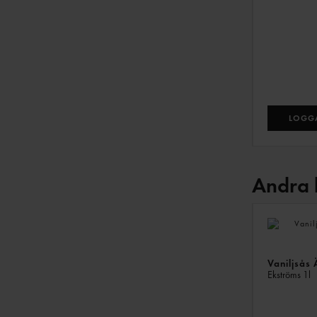
LOGGA
Andra 
Vaniljsås 
Ekströms
1l