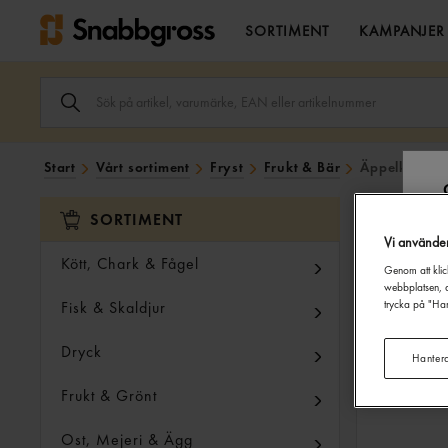
SORTIMENT
KAMPANJER
SÖK
ARTIKEL,
VARUMÄRKE,
EAN
ELLER
Start
Vårt sortiment
Fryst
Frukt & Bär
Äppelklyftor
ARTIKELNUMMER
I
SÖK
SORTIMENT
FÄLTET.
Vi använde
Kött, Chark & Fågel
Genom att klic
webbplatsen, a
Fisk & Skaldjur
trycka på "Han
Dryck
Hanter
Frukt & Grönt
Ost, Mejeri & Ägg