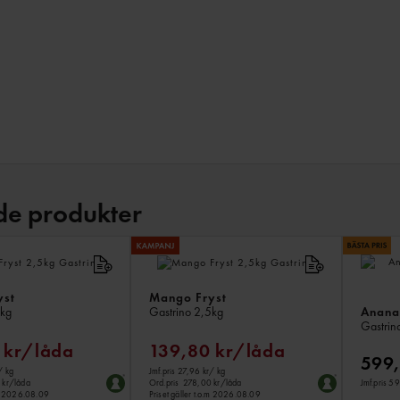
de produkter
yst
Mango Fryst
Ananas
kg
Gastrino
2,5kg
Gastrin
 kr/låda
139,80 kr/låda
599,
/ kg
Jmf.pris 27,96 kr
/ kg
Jmf.pris 5
 kr/låda
Ord.pris
278,00 kr/låda
o.m 2026.08.09
Priset gäller t.o.m 2026.08.09