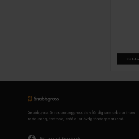
LOGGA
Snabbgross är restauranggrossisten för dig som arbetar inom
restaurang, fastfood, café eller övrig företagsmarknad.
Följ oss på Facebook