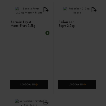
LI
PR
Bärmix Fryst
Rabarber
Master Fruits
2,5kg
Begro
2.5kg
LOGGA IN
LOGGA IN