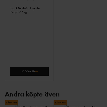
Surkörsbär Frysta
Begro
2,5kg
LOGGA IN
Andra köpte även
AN
KÖ