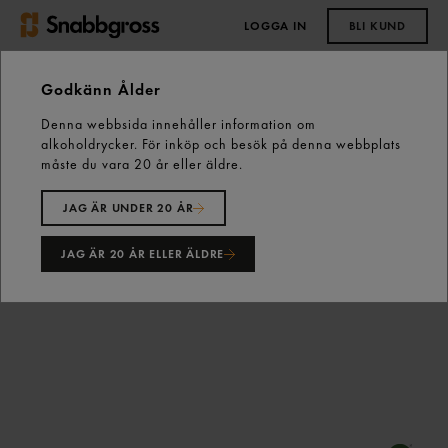
LOGGA IN
BLI KUND
0,00 kr
Godkänn Ålder
Denna webbsida innehåller information om
Start
Vårt sortiment
Fryst
Frukt & Bär
alkoholdrycker. För inköp och besök på denna webbplats
Björnbär Frysta 2,5kg Master Fruits
måste du vara 20 år eller äldre.
JAG ÄR UNDER 20 ÅR
JAG ÄR 20 ÅR ELLER ÄLDRE