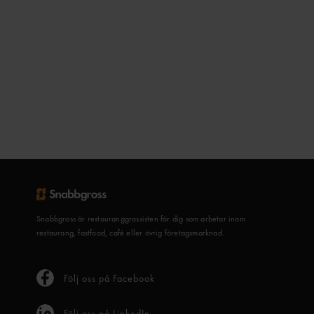
Snabbgross är restauranggrossisten för dig som arbetar inom
restaurang, fastfood, café eller övrig företagsmarknad.
Följ oss på Facebook
Följ oss på LinkedIn