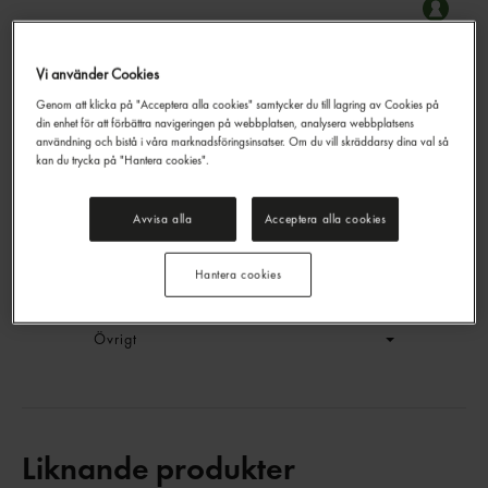
Vi använder Cookies
Björnbär Frysta
Genom att klicka på "Acceptera alla cookies" samtycker du till lagring av Cookies på
Master Fruits
2,5kg
din enhet för att förbättra navigeringen på webbplatsen, analysera webbplatsens
EAN:
8607000159527
användning och bistå i våra marknadsföringsinsatser. Om du vill skräddarsy dina val så
kan du trycka på "Hantera cookies".
LOGGA IN
Avvisa alla
Acceptera alla cookies
Generell produktinfo
Hantera cookies
Innehållsförteckning
Övrigt
Liknande produkter