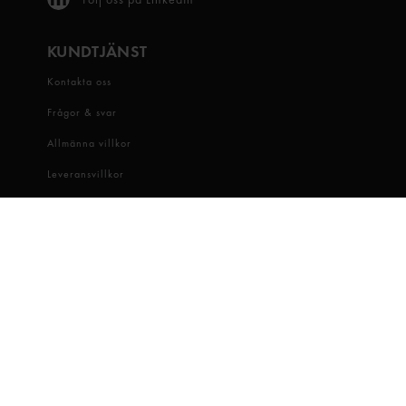
KUNDTJÄNST
Kontakta oss
Frågor & svar
Allmänna villkor
Leveransvillkor
Visselblåsartjänst
OM OSS
Snabbgross
Hitta butik
Hållbarhet
Jobba hos oss
Dataskydd