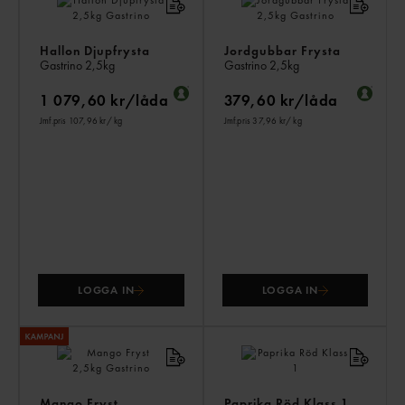
ÄV
Hallon Djupfrysta
Jordgubbar Frysta
Gastrino
2,5kg
Gastrino
2,5kg
1 079,60 kr/låda
379,60 kr/låda
Jmf.pris 107,96 kr
/ kg
Jmf.pris 37,96 kr
/ kg
LOGGA IN
LOGGA IN
Mango Fryst
Paprika Röd Klass 1