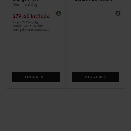
Gastrino
2,5kg
279,60 kr/låda
Jmf.pris 27,96 kr
/ kg
Ord.pris
319,60 kr/låda
Priset gäller t.o.m 2026.08.09
LOGGA IN
LOGGA IN