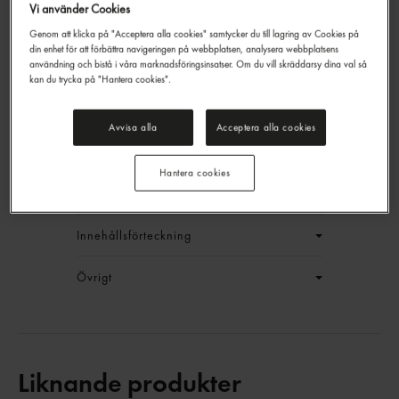
Vi använder Cookies
Genom att klicka på "Acceptera alla cookies" samtycker du till lagring av Cookies på
din enhet för att förbättra navigeringen på webbplatsen, analysera webbplatsens
användning och bistå i våra marknadsföringsinsatser. Om du vill skräddarsy dina val så
Mango
kan du trycka på "Hantera cookies".
No Name
1kg
EAN:
57319994812468
Avvisa alla
Acceptera alla cookies
LOGGA IN
Hantera cookies
Generell produktinfo
Innehållsförteckning
Övrigt
Liknande produkter