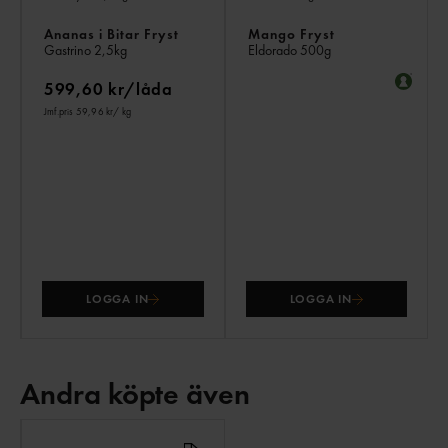
Ananas i Bitar Fryst
Mango Fryst
Gastrino
2,5kg
Eldorado
500g
599,60 kr/låda
Jmf.pris 59,96 kr
/ kg
LOGGA IN
LOGGA IN
Andra köpte även
ANDRA
KÖPTE