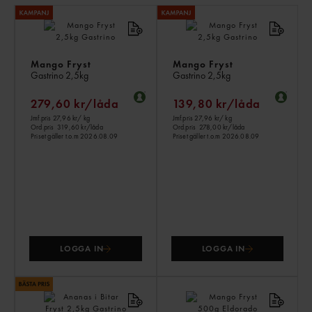
LI
PR
Mango Fryst
Mango Fryst
Gastrino
2,5kg
Gastrino
2,5kg
279,60 kr/låda
139,80 kr/låda
Jmf.pris 27,96 kr
/ kg
Jmf.pris 27,96 kr
/ kg
Ord.pris
319,60 kr/låda
Ord.pris
278,00 kr/låda
Priset gäller t.o.m 2026.08.09
Priset gäller t.o.m 2026.08.09
LOGGA IN
LOGGA IN