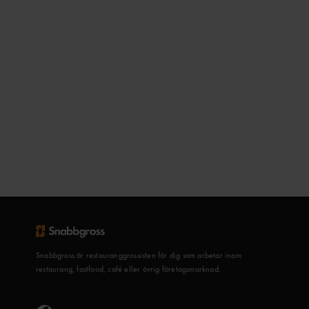
Snabbgross är restauranggrossisten för dig som arbetar inom
restaurang, fastfood, café eller övrig företagsmarknad.