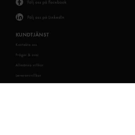
Följ oss på Facebook
Följ oss på LinkedIn
KUNDTJÄNST
Kontakta oss
Frågor & svar
Allmänna villkor
Leveransvillkor
Visselblåsartjänst
OM OSS
Snabbgross
Hitta butik
Hållbarhet