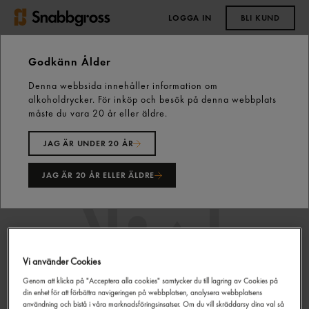
LOGGA IN
BLI KUND
0,00 kr
Godkänn Ålder
Denna webbsida innehåller information om
Start
Vårt sortiment
Fryst
Frukt & Bär
alkoholdrycker. För inköp och besök på denna webbplats
Mangopuré Fryst 1kg Boiron
måste du vara 20 år eller äldre.
JAG ÄR UNDER 20 ÅR
JAG ÄR 20 ÅR ELLER ÄLDRE
Vi använder Cookies
Genom att klicka på "Acceptera alla cookies" samtycker du till lagring av Cookies på
din enhet för att förbättra navigeringen på webbplatsen, analysera webbplatsens
användning och bistå i våra marknadsföringsinsatser. Om du vill skräddarsy dina val så