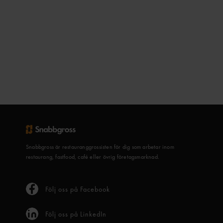
Snabbgross är restauranggrossisten för dig som arbetar inom
restaurang, fastfood, café eller övrig företagsmarknad.
Följ oss på Facebook
Följ oss på LinkedIn