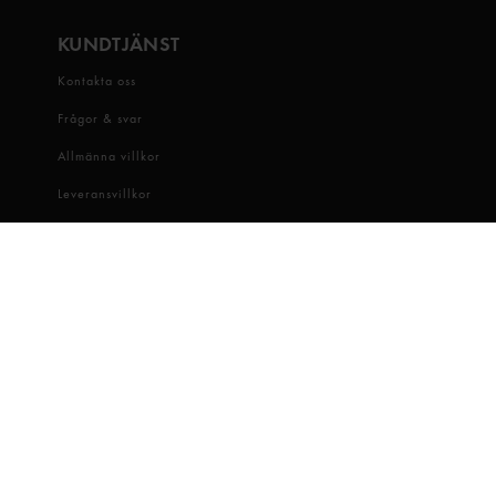
KUNDTJÄNST
Kontakta oss
Frågor & svar
Allmänna villkor
Leveransvillkor
Visselblåsartjänst
OM OSS
Snabbgross
Hitta butik
Hållbarhet
Jobba hos oss
Dataskydd