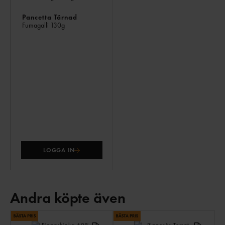
Pancetta Tärnad
Fumagalli
130g
LOGGA IN
Andra köpte även
AN
KÖ