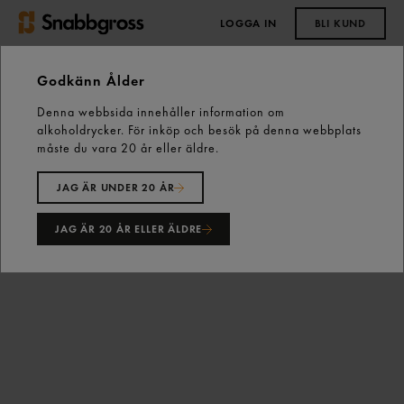
LOGGA IN
BLI KUND
0,00 kr
Godkänn Ålder
Denna webbsida innehåller information om
Start
Vårt sortiment
Kött, Chark & Fågel
Chark
alkoholdrycker. För inköp och besök på denna webbplats
Rökt & Rimmat
Pizza Salami Skivad 500g Tulip
måste du vara 20 år eller äldre.
JAG ÄR UNDER 20 ÅR
JAG ÄR 20 ÅR ELLER ÄLDRE