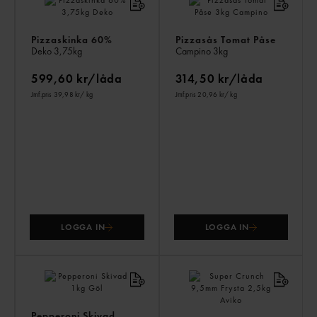
ÄV
Pizzaskinka 60%
Pizzasås Tomat Påse
Deko
3,75kg
Campino
3kg
599,60 kr/låda
314,50 kr/låda
Jmf.pris 39,98 kr
/ kg
Jmf.pris 20,96 kr
/ kg
LOGGA IN
LOGGA IN
Pepperoni Skivad