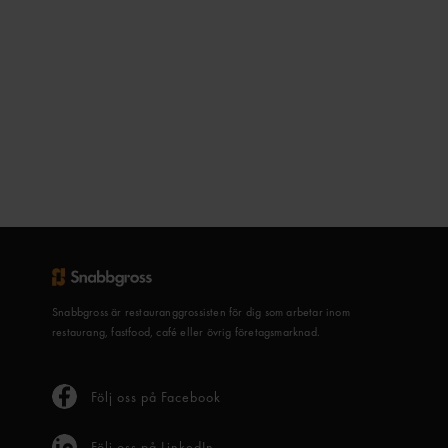
Snabbgross är restauranggrossisten för dig som arbetar inom
restaurang, fastfood, café eller övrig företagsmarknad.
Följ oss på Facebook
Följ oss på LinkedIn