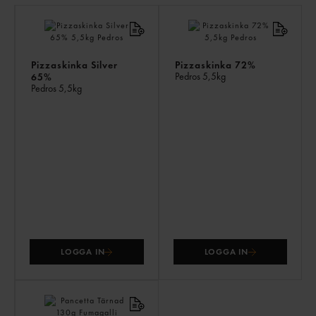
LI
PR
Pizzaskinka Silver
Pizzaskinka 72%
Pedros
5,5kg
65%
Pedros
5,5kg
LOGGA IN
LOGGA IN