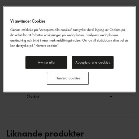
Vi använder Cookies
Pizza Salami Skivad
Genom att klicka på "Acceptera alla cookies" samtycker du till lagring av Cookies på
Tulip
500g
din enhet för att förbättra navigeringen på webbplatsen, analysera webbplatsens
EAN:
5707196087864
användning och bistå i våra marknadsföringsinsatser. Om du vill skräddarsy dina val så
kan du trycka på "Hantera cookies".
LOGGA IN
Avvisa alla
Acceptera alla cookies
Generell produktinfo
Hantera cookies
Innehållsförteckning
Övrigt
Liknande produkter