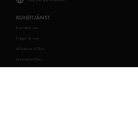
KUNDTJÄNST
Kontakta oss
Frågor & svar
Allmänna villkor
Leveransvillkor
Visselblåsartjänst
OM OSS
Snabbgross
Hitta butik
Hållbarhet
Jobba hos oss
Dataskydd