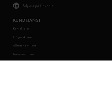
Följ oss på LinkedIn
KUNDTJÄNST
Kontakta oss
Frågor & svar
Allmänna villkor
Leveransvillkor
Visselblåsartjänst
OM OSS
Snabbgross
Hitta butik
Hållbarhet
Jobba hos oss