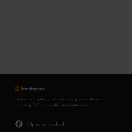
Snabbgross är restauranggrossisten för dig som arbetar inom
restaurang, fastfood, café eller övrig företagsmarknad.
Följ oss på Facebook