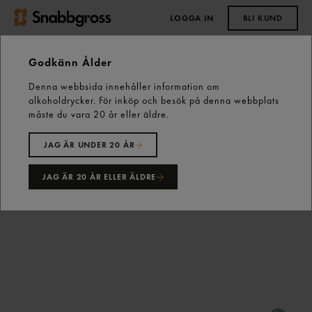
LOGGA IN
BLI KUND
0,00 kr
Godkänn Ålder
Denna webbsida innehåller information om
Start
Kaffe, Te & Tillbehör
Te
alkoholdrycker. För inköp och besök på denna webbplats
Blackcurrant Refresh Svart Te 25p Lipton
måste du vara 20 år eller äldre.
JAG ÄR UNDER 20 ÅR
JAG ÄR 20 ÅR ELLER ÄLDRE