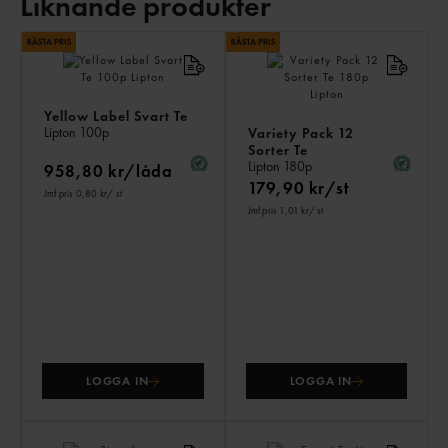
Liknande produkter
LI
PR
Yellow Label Svart Te
Lipton
100p
Variety Pack 12
Sorter Te
Lipton
180p
958,80 kr/låda
179,90 kr/st
Jmf.pris 0,80 kr
/ st
Jmf.pris 1,01 kr
/ st
LOGGA IN
LOGGA IN