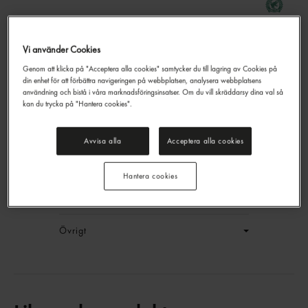
Vi använder Cookies
Blackcurrant Refresh Svart
Genom att klicka på "Acceptera alla cookies" samtycker du till lagring av Cookies på
Te
din enhet för att förbättra navigeringen på webbplatsen, analysera webbplatsens
Lipton
25p
användning och bistå i våra marknadsföringsinsatser. Om du vill skräddarsy dina val så
kan du trycka på "Hantera cookies".
EAN:
8720608022533
LOGGA IN
Avvisa alla
Acceptera alla cookies
Generell produktinfo
Hantera cookies
Innehållsförteckning
Övrigt