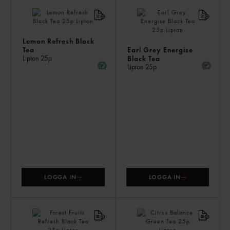
AN
KÖ
ÄV
Lemon Refresh Black
Tea
Earl Grey Energise
Lipton
25p
Black Tea
Lipton
25p
LOGGA IN
LOGGA IN