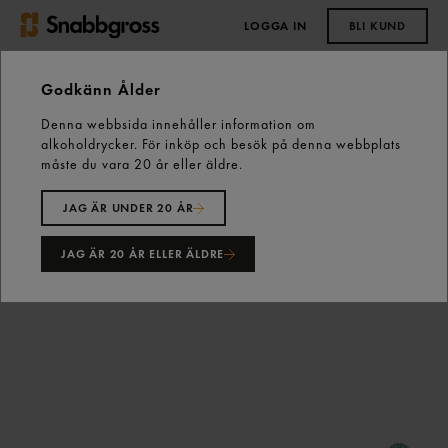
LOGGA IN
BLI KUND
0,00 kr
Godkänn Ålder
Denna webbsida innehåller information om
Start
Kaffe, Te & Tillbehör
Te
alkoholdrycker. För inköp och besök på denna webbplats
Citrus Balance Green Tea 25p Lipton
måste du vara 20 år eller äldre.
JAG ÄR UNDER 20 ÅR
JAG ÄR 20 ÅR ELLER ÄLDRE