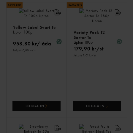
LI
PR
Yellow Label Svart Te
Lipton
100p
Variety Pack 12
Sorter Te
Lipton
180p
958,80 kr/låda
179,90 kr/st
Jmf.pris 0,80 kr
/ st
Jmf.pris 1,01 kr
/ st
LOGGA IN
LOGGA IN