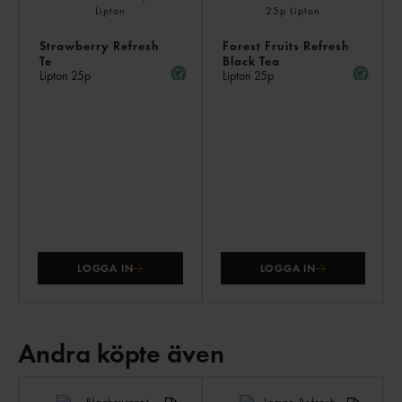
Strawberry Refresh
Forest Fruits Refresh
Te
Black Tea
Lipton
25p
Lipton
25p
LOGGA IN
LOGGA IN
Andra köpte även
AN
KÖ