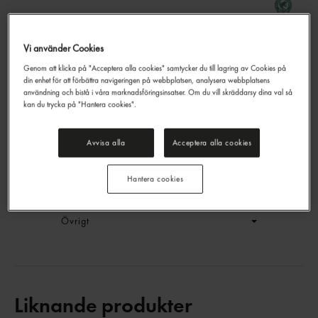
Vi använder Cookies
Citrus Balance Green Tea
Genom att klicka på "Acceptera alla cookies" samtycker du till lagring av Cookies på
Lipton
25p
din enhet för att förbättra navigeringen på webbplatsen, analysera webbplatsens
EAN:
8720608021543
användning och bistå i våra marknadsföringsinsatser. Om du vill skräddarsy dina val så
kan du trycka på "Hantera cookies".
LOGGA IN
Avvisa alla
Acceptera alla cookies
Generell produktinfo
Hantera cookies
Innehållsförteckning
Övrigt
Liknande produkter