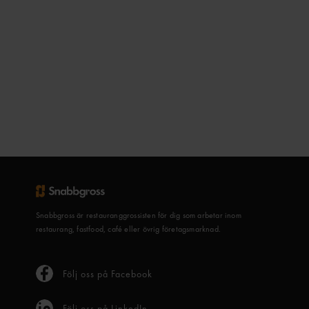
Snabbgross är restauranggrossisten för dig som arbetar inom
restaurang, fastfood, café eller övrig företagsmarknad.
Följ oss på Facebook
Följ oss på LinkedIn