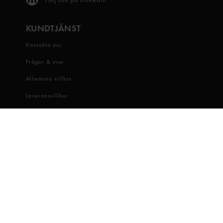
KUNDTJÄNST
Kontakta oss
Frågor & svar
Allmänna villkor
Leveransvillkor
Visselblåsartjänst
OM OSS
Snabbgross
Hitta butik
Hållbarhet
Jobba hos oss
Dataskydd