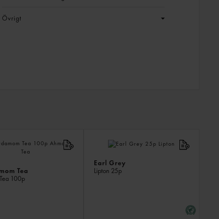
Övrigt
LIKN
PROD
Earl Grey
mom Tea
Lipton
25p
Tea
100p