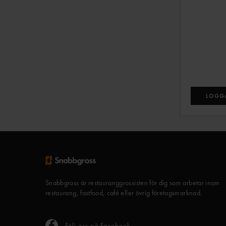
LOGGA
Snabbgross är restauranggrossisten för dig som arbetar inom
restaurang, fastfood, café eller övrig företagsmarknad.
Följ oss på Facebook