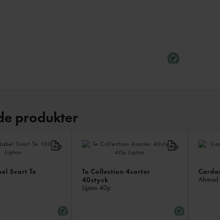
de produkter
el Svart Te
Te Collection 4sorter
Carda
Ahmad 
40styck
Lipton
40p