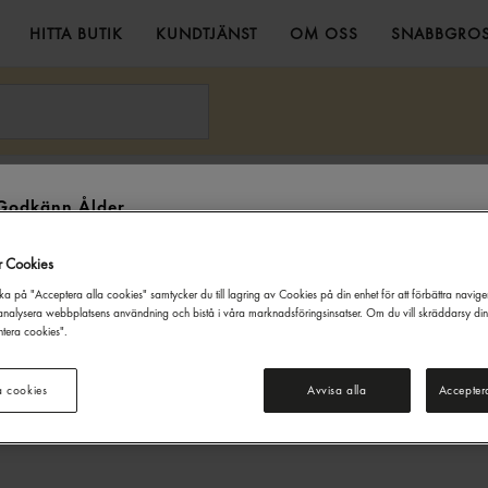
HITTA BUTIK
KUNDTJÄNST
OM OSS
SNABBGROS
 Lipton
Godkänn Ålder
Denna webbsida innehåller information om alkoholdrycker. För inköp
r Cookies
och besök på denna webbplats måste du vara 20 år eller äldre.
ka på "Acceptera alla cookies" samtycker du till lagring av Cookies på din enhet för att förbättra navig
JAG ÄR UNDER 20 ÅR
JAG ÄR 20 ÅR ELLER ÄLDRE
nalysera webbplatsens användning och bistå i våra marknadsföringsinsatser. Om du vill skräddarsy di
tera cookies".
a cookies
Avvisa alla
Accepter