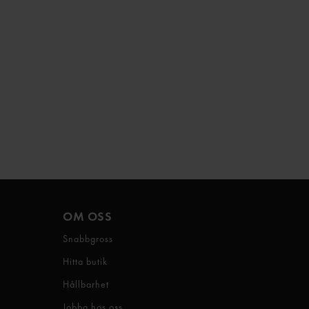
OM OSS
Snabbgross
Hitta butik
Hållbarhet
Jobba hos oss