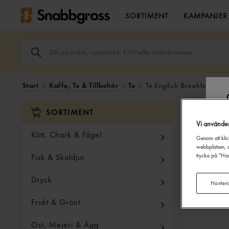
SORTIMENT
KAMPANJER
SÖK
ARTIKEL,
VARUMÄRKE,
EAN
ELLER
Start
Kaffe, Te & Tillbehör
Te
Te English Breakfast 25p
ARTIKELNUMMER
I
SÖK
SORTIMENT
FÄLTET.
Vi använde
Kött, Chark & Fågel
Genom att klic
webbplatsen, a
Fisk & Skaldjur
trycka på "Han
Dryck
Hanter
Frukt & Grönt
Ost, Mejeri & Ägg