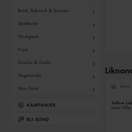
Bröd, Bakverk & Dessert
Skafferiet
Färdigmat
Fryst
Snacks & Godis
Liknan
Vegetariskt
Non Food
Yellow Lab
KAMPANJER
Lipton
100p
BLI KUND