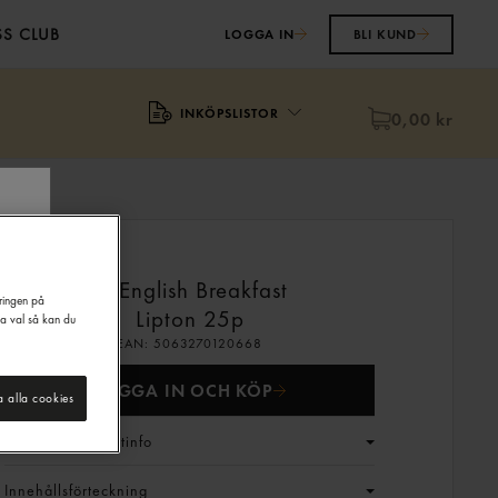
S CLUB
LOGGA IN
BLI KUND
INKÖPSLISTOR
0,00 kr
Te English Breakfast
eringen på
Lipton
25p
na val så kan du
EAN:
5063270120668
LOGGA IN OCH KÖP
a alla cookies
Generell produktinfo
Innehållsförteckning