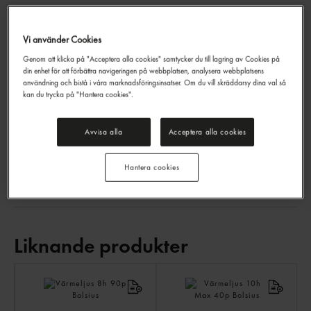
Värmeljus 6h
Vi använder Cookies
Bolsius
100p
Genom att klicka på "Acceptera alla cookies" samtycker du till lagring av Cookies på
EAN:
8717847068064
din enhet för att förbättra navigeringen på webbplatsen, analysera webbplatsens
användning och bistå i våra marknadsföringsinsatser. Om du vill skräddarsy dina val så
kan du trycka på "Hantera cookies".
LOGGA IN
Generell produktinfo
Avvisa alla
Acceptera alla cookies
Övrigt
Hantera cookies
Liknande produkter
LI
PR