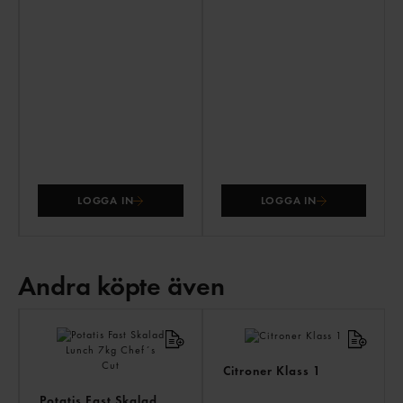
LOGGA IN
LOGGA IN
Andra köpte även
AN
KÖ
ÄV
Citroner Klass 1
Potatis Fast Skalad