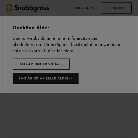
LOGGA IN
BLI KUND
0,00 kr
Godkänn Ålder
Denna webbsida innehåller information om
Start
Ljus
Värmeljus
Värmeljus 6h 100p Bolsius
alkoholdrycker. För inköp och besök på denna webbplats
måste du vara 20 år eller äldre.
JAG ÄR UNDER 20 ÅR
JAG ÄR 20 ÅR ELLER ÄLDRE