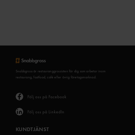
Snabbgross är restauranggrossisten för dig som arbetar inom
restaurang, fastfood, café eller övrig företagsmarknad.
Följ oss på Facebook
Följ oss på LinkedIn
KUNDTJÄNST