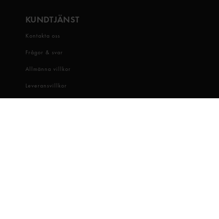
KUNDTJÄNST
Kontakta oss
Frågor & svar
Allmänna villkor
Leveransvillkor
Visselblåsartjänst
OM OSS
Snabbgross
Hitta butik
Hållbarhet
Jobba hos oss
Dataskydd