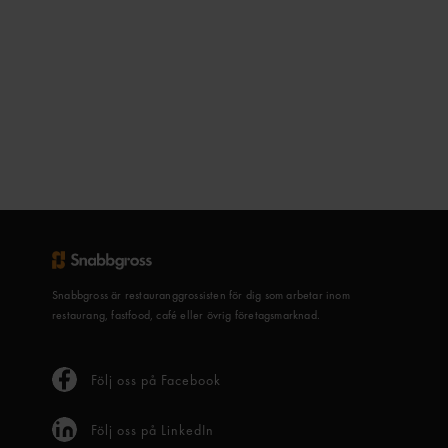
Snabbgross är restauranggrossisten för dig som arbetar inom
restaurang, fastfood, café eller övrig företagsmarknad.
Följ oss på Facebook
Följ oss på LinkedIn