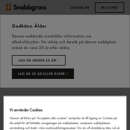
LOGGA IN
BLI KUND
0,00 kr
Godkänn Ålder
Denna webbsida innehåller information om
Start
Vårt sortiment
Non Food
Köksutrustning
alkoholdrycker. För inköp och besök på denna webbplats
Redskap & Husgeråd
Fransk Visp 335 Mm st Hendi
måste du vara 20 år eller äldre.
JAG ÄR UNDER 20 ÅR
JAG ÄR 20 ÅR ELLER ÄLDRE
Vi använder Cookies
Genom att klicka på "Acceptera alla cookies" samtycker du till lagring av Cookies på
din enhet för att förbättra navigeringen på webbplatsen, analysera webbplatsens
användning och bistå i våra marknadsföringsinsatser. Om du vill skräddarsy dina val så