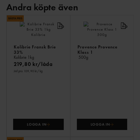
Andra köpte även
AN
KÖ
ÄV
Kolibrie Fransk Brie
Provence Provence
33%
Klass 1
Kolibrie
1kg
500g
219,80 kr/låda
Jmf.pris 109,90 kr
/ kg
LOGGA IN
LOGGA IN