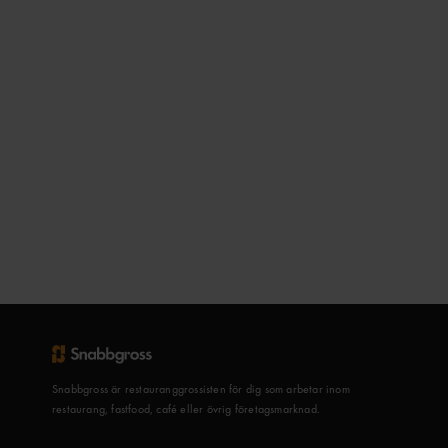
Snabbgross är restauranggrossisten för dig som arbetar inom
restaurang, fastfood, café eller övrig företagsmarknad.