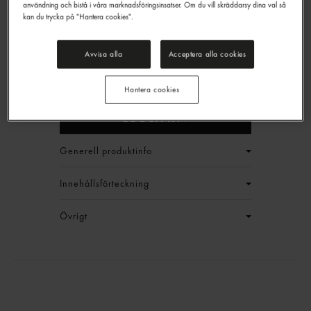
användning och bistå i våra marknadsföringsinsatser. Om du vill skräddarsy dina val så
kan du trycka på "Hantera cookies".
Ädel Grädd 36%
Avvisa alla
Acceptera alla cookies
Kvibille
ca: 1.5kg
EAN:
2340126400000
Hantera cookies
LOGGA IN
Generell produktinfo
Innehållsförteckning
Övrigt