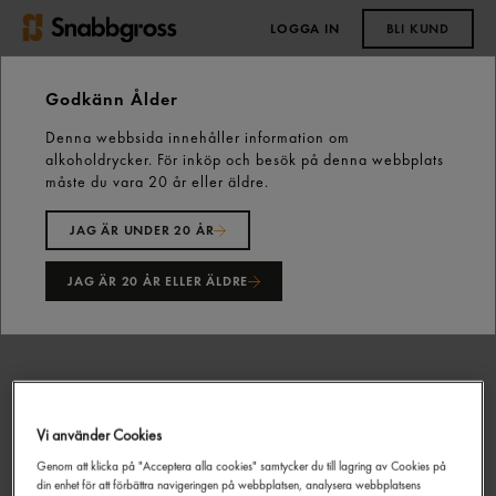
LOGGA IN
BLI KUND
0,00 kr
Godkänn Ålder
Denna webbsida innehåller information om
Start
Dessertost & Hårdost
alkoholdrycker. För inköp och besök på denna webbplats
Ädel Grädd 36% ca: 1.5kg Kvibille
måste du vara 20 år eller äldre.
JAG ÄR UNDER 20 ÅR
JAG ÄR 20 ÅR ELLER ÄLDRE
Vi använder Cookies
Genom att klicka på "Acceptera alla cookies" samtycker du till lagring av Cookies på
din enhet för att förbättra navigeringen på webbplatsen, analysera webbplatsens