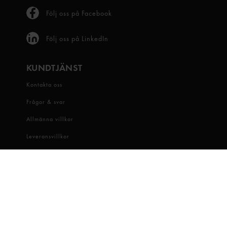
Följ oss på Facebook
Följ oss på LinkedIn
KUNDTJÄNST
Kontakta oss
Frågor & svar
Allmänna villkor
Leveransvillkor
Visselblåsartjänst
OM OSS
Snabbgross
Hitta butik