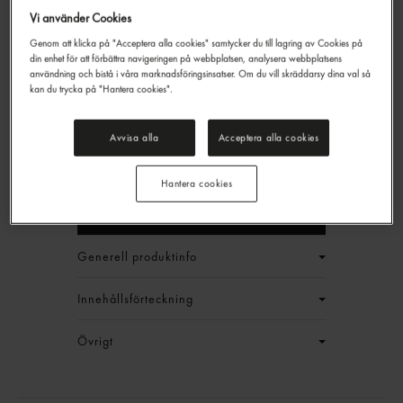
Vi använder Cookies
Genom att klicka på "Acceptera alla cookies" samtycker du till lagring av Cookies på
din enhet för att förbättra navigeringen på webbplatsen, analysera webbplatsens
Mozzarella Skivad 21%
användning och bistå i våra marknadsföringsinsatser. Om du vill skräddarsy dina val så
kan du trycka på "Hantera cookies".
Gastrino
1kg
479,40 kr/låda
Avvisa alla
Acceptera alla cookies
Jmf.pris : 79,90 kr /
kg
EAN:
17340083479394
Hantera cookies
LOGGA IN
Generell produktinfo
Innehållsförteckning
Övrigt