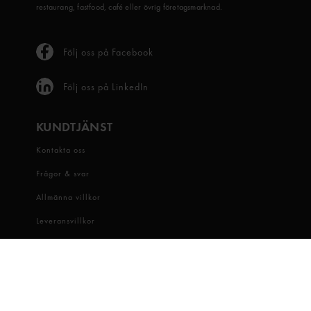
restaurang, fastfood, café eller övrig företagsmarknad.
Följ oss på Facebook
Följ oss på LinkedIn
KUNDTJÄNST
Kontakta oss
Frågor & svar
Allmänna villkor
Leveransvillkor
Visselblåsartjänst
OM OSS
Snabbgross