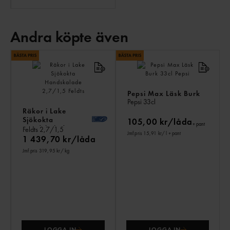
Andra köpte även
AN
KÖ
ÄV
Pepsi Max Läsk Burk
Pepsi
33cl
Räkor i Lake
Sjökokta
105,00 kr/låda
+ pant
Handskalade
Feldts
2,7/1,5
Jmf.pris 15,91 kr
/ l
+ pant
1 439,70 kr/låda
Jmf.pris 319,95 kr
/ kg
LOGGA IN
LOGGA IN