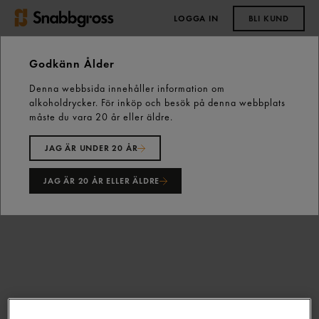
LOGGA IN
BLI KUND
0,00 kr
Godkänn Ålder
Denna webbsida innehåller information om
Start
Vårt sortiment
Ost, Mejeri & Ägg
Ost
alkoholdrycker. För inköp och besök på denna webbplats
Matlagningsost
Mozzarella Skivad 21% 1kg Gastrino
måste du vara 20 år eller äldre.
JAG ÄR UNDER 20 ÅR
JAG ÄR 20 ÅR ELLER ÄLDRE