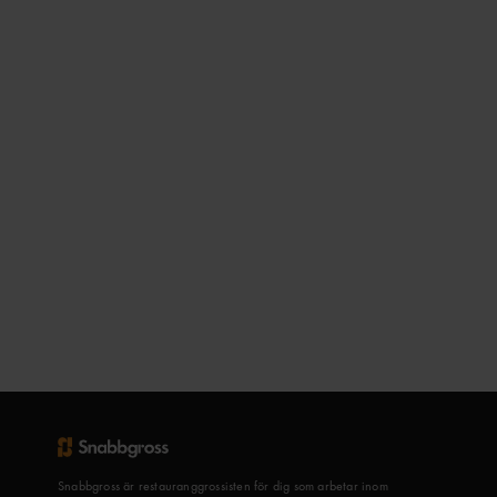
Snabbgross är restauranggrossisten för dig som arbetar inom