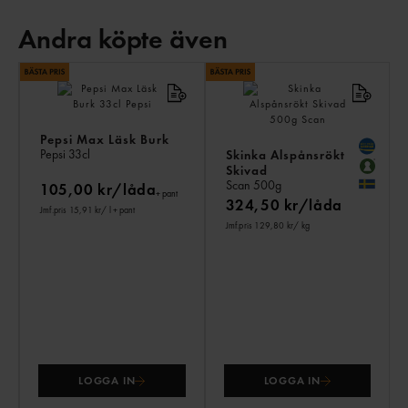
Andra köpte även
AN
KÖ
ÄV
Pepsi Max Läsk Burk
Pepsi
33cl
Skinka Alspånsrökt
Skivad
Scan
500g
105,00 kr/låda
+ pant
324,50 kr/låda
Jmf.pris 15,91 kr
/ l
+ pant
Jmf.pris 129,80 kr
/ kg
LOGGA IN
LOGGA IN