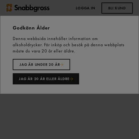
LOGGA IN
BLI KUND
0,00 kr
Godkänn Ålder
Denna webbsida innehåller information om
Start
Vårt sortiment
Ost, Mejeri & Ägg
Ost
alkoholdrycker. För inköp och besök på denna webbplats
Skivad & Riven Ost
måste du vara 20 år eller äldre.
Emmentaler Skivad 29% 1kg Gastrino
JAG ÄR UNDER 20 ÅR
JAG ÄR 20 ÅR ELLER ÄLDRE