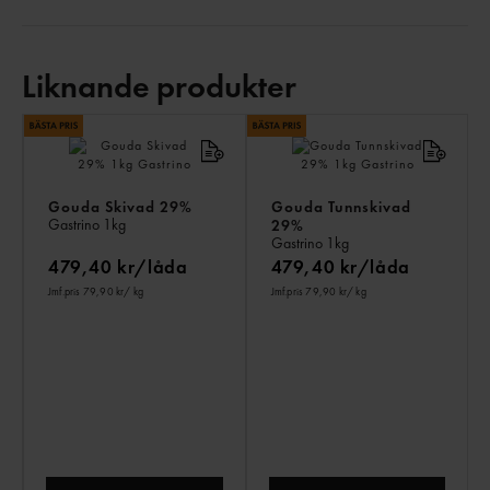
Liknande produkter
LI
PR
Gouda Skivad 29%
Gouda Tunnskivad
Gastrino
1kg
29%
Gastrino
1kg
479,40 kr/låda
479,40 kr/låda
Jmf.pris 79,90 kr
/ kg
Jmf.pris 79,90 kr
/ kg