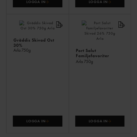
LOGGA IN
LOGGA IN
Gräddis Skivad Ost
30%
Arla
750g
Port Salut
Familjefavoriter
Skivad 26%
Arla
750g
LOGGA IN
LOGGA IN