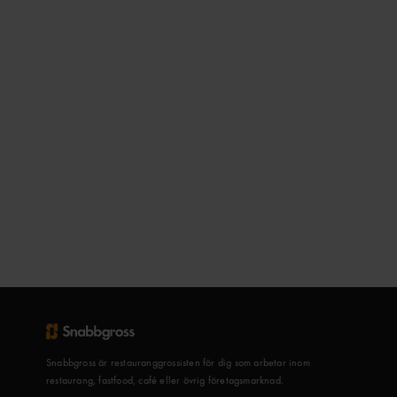
Snabbgross är restauranggrossisten för dig som arbetar inom
restaurang, fastfood, café eller övrig företagsmarknad.