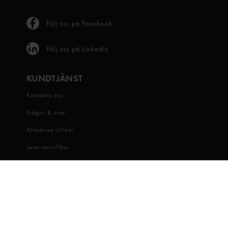
Följ oss på Facebook
Följ oss på LinkedIn
KUNDTJÄNST
Kontakta oss
Frågor & svar
Allmänna villkor
Leveransvillkor
Visselblåsartjänst
OM OSS
Snabbgross
Hitta butik