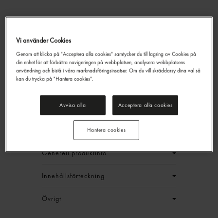
Vi använder Cookies
Emmentaler Skivad 29%
Genom att klicka på "Acceptera alla cookies" samtycker du till lagring av Cookies på
din enhet för att förbättra navigeringen på webbplatsen, analysera webbplatsens
Gastrino
1kg
användning och bistå i våra marknadsföringsinsatser. Om du vill skräddarsy dina val så
659,40 kr/låda
kan du trycka på "Hantera cookies".
Jmf.pris : 109,90 kr /
kg
Avvisa alla
Acceptera alla cookies
EAN:
17340083479349
LOGGA IN
Hantera cookies
Generell produktinfo
Innehållsförteckning
Övrigt