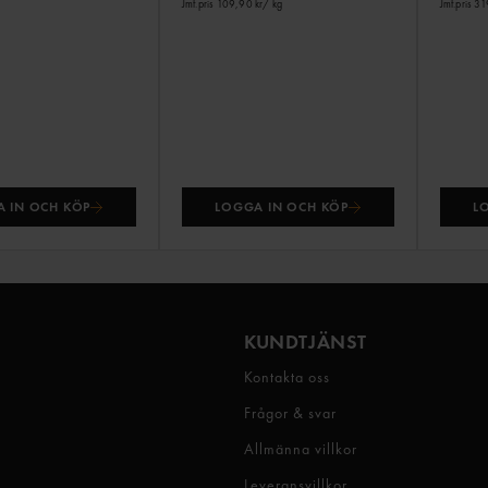
Jmf.pris 109,90 kr
/ kg
Jmf.pris 3
 IN OCH KÖP
LOGGA IN OCH KÖP
L
KUNDTJÄNST
Kontakta oss
Frågor & svar
Allmänna villkor
Leveransvillkor