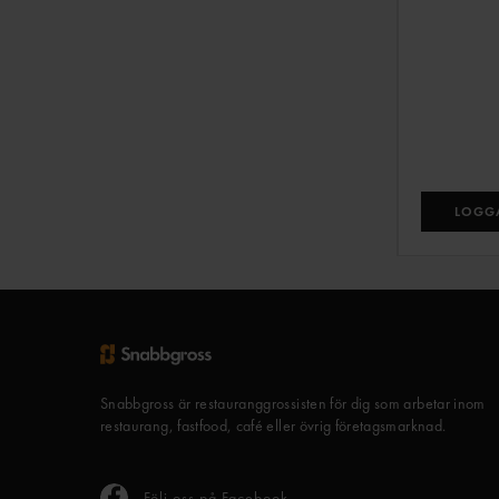
LOGGA
Snabbgross är restauranggrossisten för dig som arbetar inom
restaurang, fastfood, café eller övrig företagsmarknad.
Följ oss på Facebook