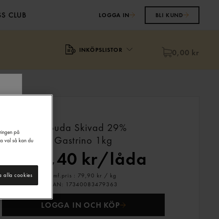
S CLUB
LOGGA IN
BLI KUND
INKÖPSLISTOR
0,00 kr
Gouda Skivad 29%
eringen på
Gastrino
1kg
na val så kan du
479,40 kr/låda
Jmf.pris : 79,90 kr /
kg
a alla cookies
EAN:
17340083479363
LOGGA IN OCH KÖP