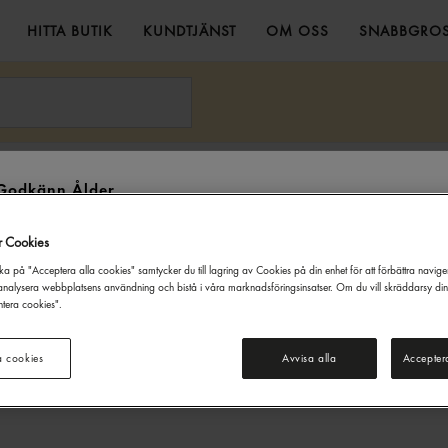
HITTA BUTIK
KUNDTJÄNST
OM OSS
SNABBGROS
& Riven Ost
Gouda Skivad 29% 1kg Gastrino
Godkänn Ålder
Denna webbsida innehåller information om alkoholdrycker. För inköp
r Cookies
och besök på denna webbplats måste du vara 20 år eller äldre.
ka på "Acceptera alla cookies" samtycker du till lagring av Cookies på din enhet för att förbättra navig
JAG ÄR UNDER 20 ÅR
JAG ÄR 20 ÅR ELLER ÄLDRE
nalysera webbplatsens användning och bistå i våra marknadsföringsinsatser. Om du vill skräddarsy di
tera cookies".
a cookies
Avvisa alla
Accepter