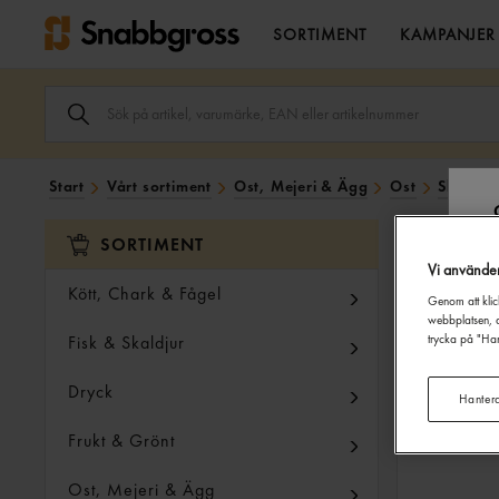
SORTIMENT
KAMPANJER
SÖK
ARTIKEL,
VARUMÄRKE,
EAN
ELLER
Start
Vårt sortiment
Ost, Mejeri & Ägg
Ost
Skivad 
ARTIKELNUMMER
I
SÖK
SORTIMENT
FÄLTET.
Vi använde
Kött, Chark & Fågel
Genom att klic
webbplatsen, a
Fisk & Skaldjur
trycka på "Han
Dryck
Hanter
Frukt & Grönt
Ost, Mejeri & Ägg