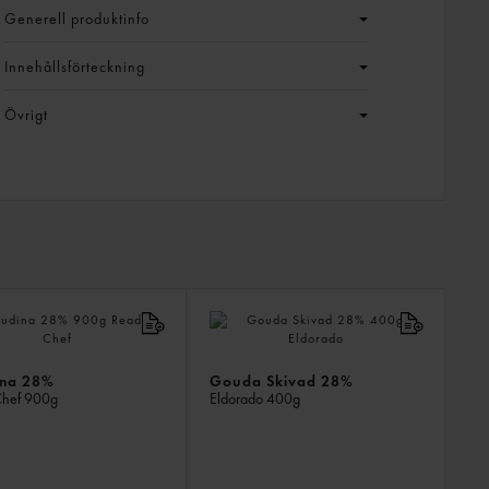
Generell produktinfo
Innehållsförteckning
Övrigt
LIKN
PROD
na 28%
Gouda Skivad 28%
Chef
900g
Eldorado
400g