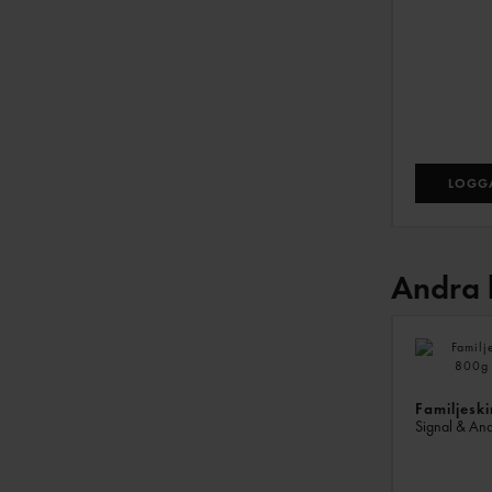
LOGGA
Andra 
Familjesk
Signal & An