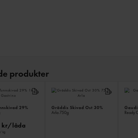
de produkter
nnskivad 29%
Gräddis Skivad Ost 30%
Gaudi
g
Arla
750g
Ready 
 kr/låda
/ kg