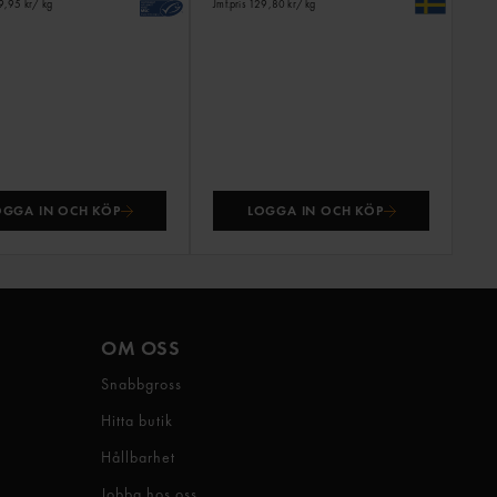
19,95 kr
/ kg
Jmf.pris 129,80 kr
/ kg
OGGA IN OCH KÖP
LOGGA IN OCH KÖP
OM OSS
Snabbgross
Hitta butik
Hållbarhet
Jobba hos oss