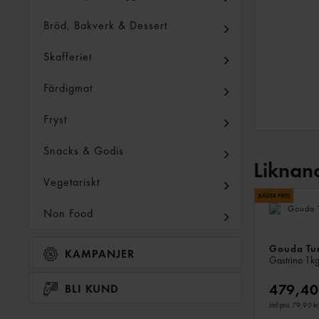
Bröd, Bakverk & Dessert
Skafferiet
Färdigmat
Fryst
Snacks & Godis
Liknan
Vegetariskt
Non Food
Gouda Tu
KAMPANJER
Gastrino
1k
479,40
BLI KUND
Jmf.pris 79,90 kr