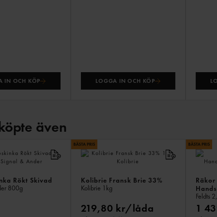
 IN OCH KÖP
LOGGA IN OCH KÖP
L
köpte även
inka Rökt Skivad
Kolibrie Fransk Brie 33%
Räkor 
der
800g
Kolibrie
1kg
Hands
Feldts
2
219,80 kr/låda
1 43