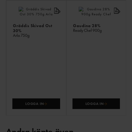
Gräddis Skivad Ost
Gaudina 28%
Ready Chef
900g
30%
Arla
750g
LOGGA IN
LOGGA IN
Andra köpte även