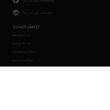
Följ oss på Facebook
Följ oss på LinkedIn
KUNDTJÄNST
Kontakta oss
Frågor & svar
Allmänna villkor
Leveransvillkor
Visselblåsartjänst
OM OSS
Snabbgross
Hitta butik
Hållbarhet