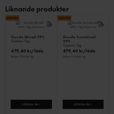
Liknande produkter
LI
PR
Gouda Skivad 29%
Gouda Tunnskivad
Gastrino
1kg
29%
Gastrino
1kg
479,40 kr/låda
479,40 kr/låda
Jmf.pris 79,90 kr
/ kg
Jmf.pris 79,90 kr
/ kg
LOGGA IN
LOGGA IN