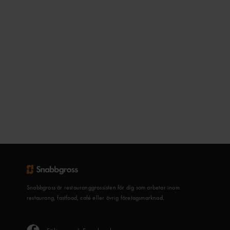
Snabbgross är restauranggrossisten för dig som arbetar inom
restaurang, fastfood, café eller övrig företagsmarknad.