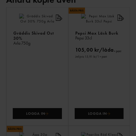
AN
KÖ
ÄV
Gräddis Skivad Ost
Pepsi Max Läsk Burk
Pepsi
33cl
30%
Arla
750g
105,00 kr/låda
+ pant
Jmf.pris 15,91 kr
/ l
+ pant
LOGGA IN
LOGGA IN