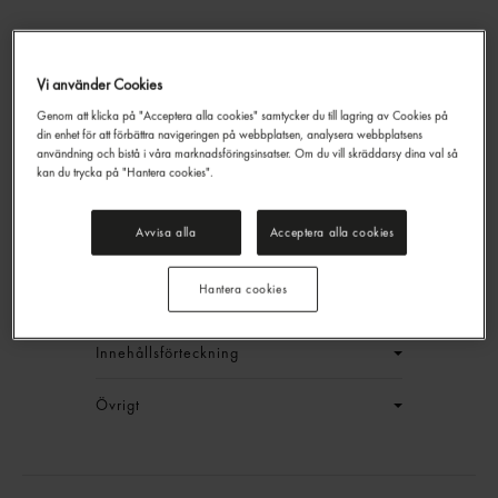
Vi använder Cookies
Genom att klicka på "Acceptera alla cookies" samtycker du till lagring av Cookies på
Port Salut Familjefavoriter
din enhet för att förbättra navigeringen på webbplatsen, analysera webbplatsens
Skivad 26%
användning och bistå i våra marknadsföringsinsatser. Om du vill skräddarsy dina val så
Arla
750g
kan du trycka på "Hantera cookies".
EAN:
15711953019569
Avvisa alla
Acceptera alla cookies
LOGGA IN
Hantera cookies
Generell produktinfo
Innehållsförteckning
Övrigt