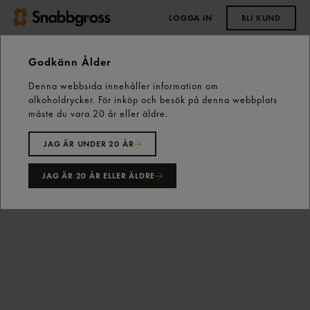
LOGGA IN
BLI KUND
0,00 kr
Godkänn Ålder
Denna webbsida innehåller information om
Start
Vårt sortiment
Ost, Mejeri & Ägg
Ost
alkoholdrycker. För inköp och besök på denna webbplats
Skivad & Riven Ost
måste du vara 20 år eller äldre.
Port Salut Familjefavoriter Skivad 26% 750g Arla
JAG ÄR UNDER 20 ÅR
JAG ÄR 20 ÅR ELLER ÄLDRE