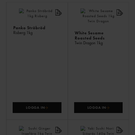
LI
PR
Panko Ströbröd
Risberg
1kg
White Sesame
Roasted Seeds
Twin Dragon
1kg
LOGGA IN
LOGGA IN