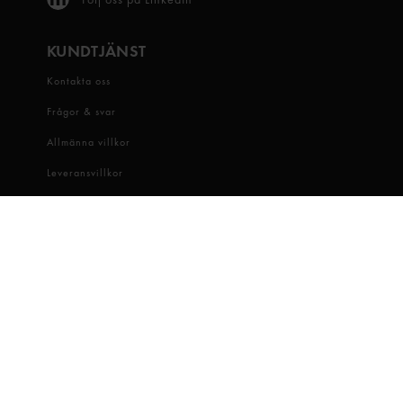
KUNDTJÄNST
Kontakta oss
Frågor & svar
Allmänna villkor
Leveransvillkor
Visselblåsartjänst
OM OSS
Snabbgross
Hitta butik
Hållbarhet
Jobba hos oss
Dataskydd