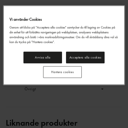
Vi använder Cookies
Panko
Genom att klicka på "Acceptera alla cookies" samtycker du till lagring av Cookies på
Spicefield
1kg
din enhet för att förbättra navigeringen på webbplatsen, analysera webbplatsens
EAN:
17611612121276
användning och bistå i våra marknadsföringsinsatser. Om du vill skräddarsy dina val så
kan du trycka på "Hantera cookies".
LOGGA IN
Avvisa alla
Acceptera alla cookies
Generell produktinfo
Hantera cookies
Innehållsförteckning
Övrigt
Liknande produkter