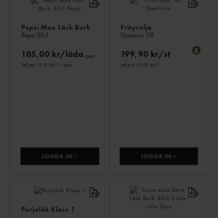
ÄV
Pepsi Max Läsk Burk
Frityrolja
Pepsi
33cl
Gastrino
10l
105,00 kr/låda
199,90 kr/st
+ pant
Jmf.pris 15,91 kr
/ l
+ pant
Jmf.pris 19,99 kr
/ l
LOGGA IN
LOGGA IN
Purjolök Klass 1