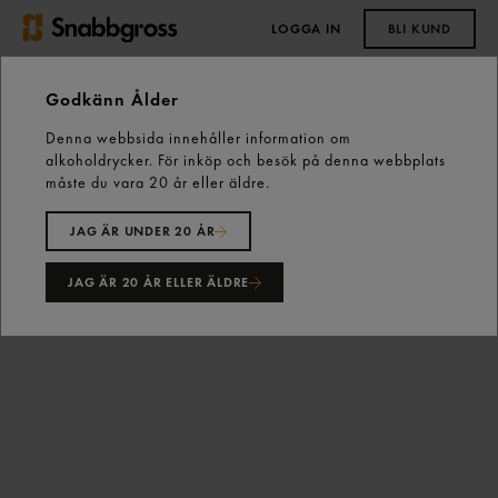
LOGGA IN
BLI KUND
0,00 kr
Godkänn Ålder
Denna webbsida innehåller information om
Start
Vårt sortiment
Skafferiet
Asien
alkoholdrycker. För inköp och besök på denna webbplats
Övrigt Asien
Panko 1kg Spicefield
måste du vara 20 år eller äldre.
JAG ÄR UNDER 20 ÅR
JAG ÄR 20 ÅR ELLER ÄLDRE