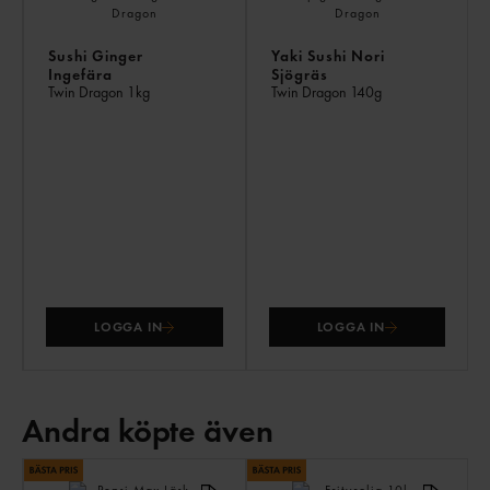
Sushi Ginger
Yaki Sushi Nori
Ingefära
Sjögräs
Twin Dragon
1kg
Twin Dragon
140g
LOGGA IN
LOGGA IN
Andra köpte även
AN
KÖ