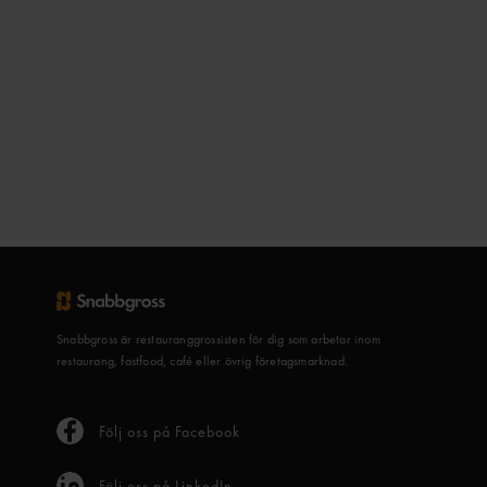
Snabbgross är restauranggrossisten för dig som arbetar inom
restaurang, fastfood, café eller övrig företagsmarknad.
Följ oss på Facebook
Följ oss på LinkedIn