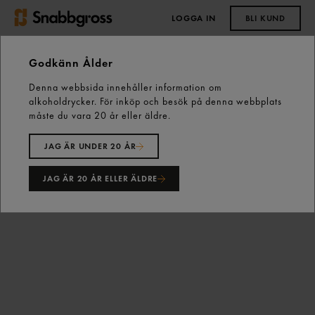
LOGGA IN
BLI KUND
0,00 kr
Godkänn Ålder
Denna webbsida innehåller information om
Start
Vårt sortiment
Skafferiet
alkoholdrycker. För inköp och besök på denna webbplats
Konserver & Burkar
Pizzasås
måste du vara 20 år eller äldre.
Pizzasås Tomat Påse 3kg Campino
JAG ÄR UNDER 20 ÅR
JAG ÄR 20 ÅR ELLER ÄLDRE