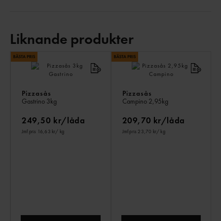
Liknande produkter
LI
PR
Pizzasås
Pizzasås
Gastrino
3kg
Campino
2,95kg
249,50 kr/låda
209,70 kr/låda
Jmf.pris 16,63 kr
/ kg
Jmf.pris 23,70 kr
/ kg