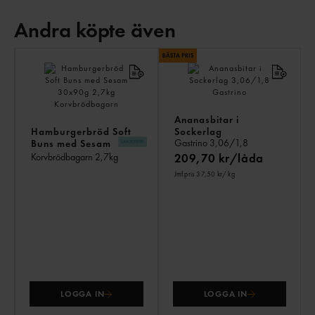
Andra köpte även
AN
KÖ
ÄV
Ananasbitar i
Hamburgerbröd Soft
Sockerlag
Gastrino
3,06/1,8
Buns med Sesam
30x90g
Korvbrödbagarn
2,7kg
209,70 kr/låda
Jmf.pris 37,50 kr
/ kg
LOGGA IN
LOGGA IN