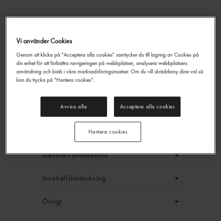
Vi använder Cookies
Pizzasås Tomat Påse
Genom att klicka på "Acceptera alla cookies" samtycker du till lagring av Cookies på
din enhet för att förbättra navigeringen på webbplatsen, analysera webbplatsens
Campino
3kg
användning och bistå i våra marknadsföringsinsatser. Om du vill skräddarsy dina val så
314,50 kr/låda
kan du trycka på "Hantera cookies".
Jmf.pris : 20,96 kr /
kg
Avvisa alla
Acceptera alla cookies
EAN:
65601549210508
LOGGA IN
Hantera cookies
Generell produktinfo
Innehållsförteckning
Övrigt