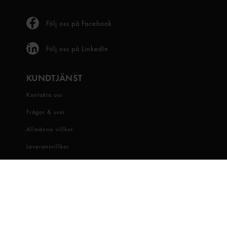
Följ oss på Facebook
Följ oss på LinkedIn
KUNDTJÄNST
Kontakta oss
Frågor & svar
Allmänna villkor
Leveransvillkor
Visselblåsartjänst
OM OSS
Snabbgross
Hitta butik