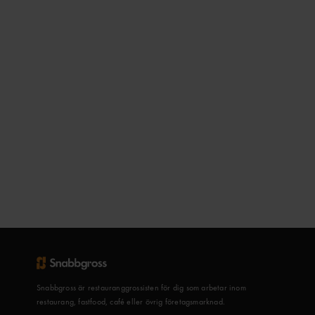
Snabbgross är restauranggrossisten för dig som arbetar inom
restaurang, fastfood, café eller övrig företagsmarknad.