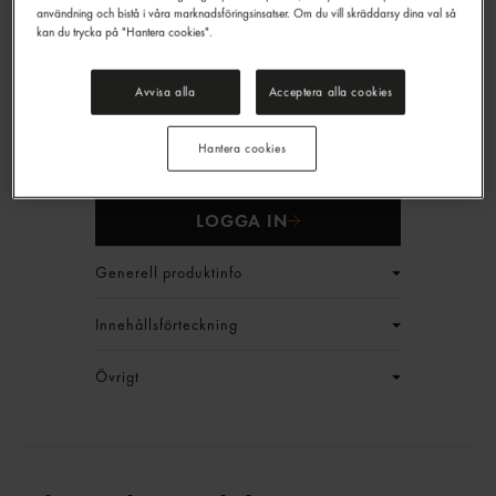
användning och bistå i våra marknadsföringsinsatser. Om du vill skräddarsy dina val så
kan du trycka på "Hantera cookies".
Avvisa alla
Acceptera alla cookies
Mejram Tetra
Santa Maria
95g
Hantera cookies
EAN:
17311311011365
LOGGA IN
Generell produktinfo
Innehållsförteckning
Övrigt