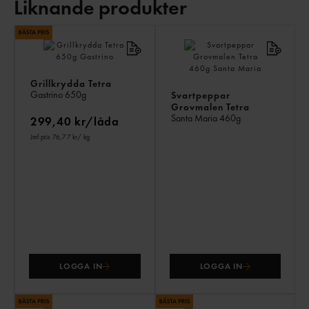
Liknande produkter
LI
PR
Grillkrydda Tetra
Gastrino
650g
Svartpeppar
Grovmalen Tetra
Santa Maria
460g
299,40 kr/låda
Jmf.pris 76,77 kr
/ kg
LOGGA IN
LOGGA IN