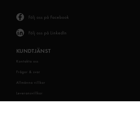
Följ oss på Facebook
Följ oss på LinkedIn
KUNDTJÄNST
Kontakta oss
Frågor & svar
Allmänna villkor
Leveransvillkor
Visselblåsartjänst
OM OSS
Snabbgross