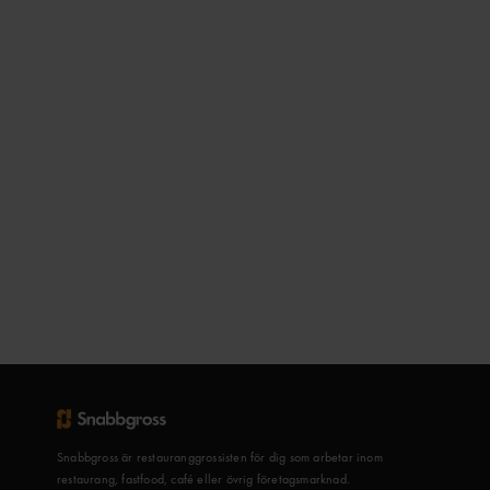
Snabbgross är restauranggrossisten för dig som arbetar inom
restaurang, fastfood, café eller övrig företagsmarknad.