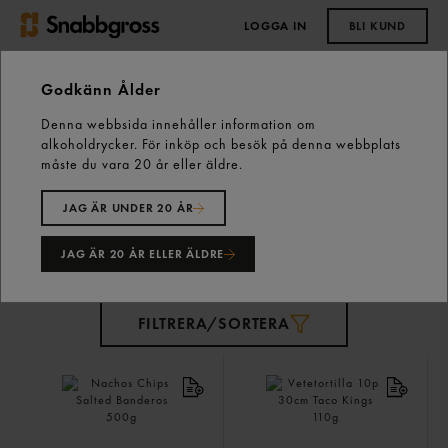
LOGGA IN
BLI KUND
0,00 kr
Godkänn Ålder
Denna webbsida innehåller information om
Start
Vårt sortiment
Skafferiet
Mexikanskt
alkoholdrycker. För inköp och besök på denna webbplats
måste du vara 20 år eller äldre.
Mexikanskt
18 varor
JAG ÄR UNDER 20 ÅR
JAG ÄR 20 ÅR ELLER ÄLDRE
FILTRERA/SORTERA