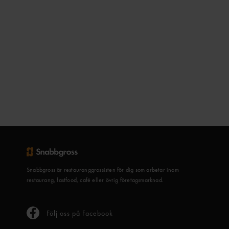
Snabbgross är restauranggrossisten för dig som arbetar inom
restaurang, fastfood, café eller övrig företagsmarknad.
Följ oss på Facebook