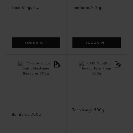
Salsa Verde
Taco Sauce Medium
Taco Kings
2.5l
Banderos
230g
LOGGA IN
LOGGA IN
Cheese Sauce Salsa
Chili Guajillo Torkad
Mexicana
Taco Kings
500g
Banderos
300g