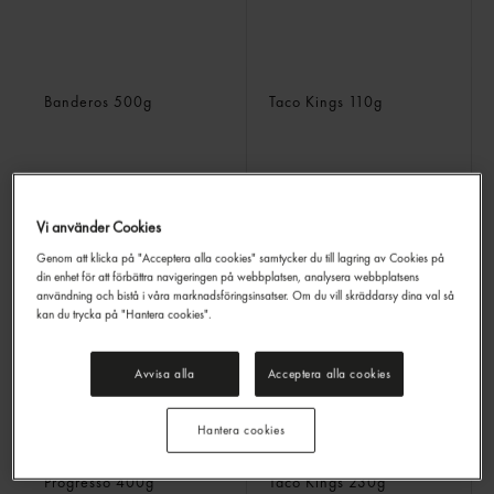
Nachos Chips Salted
Vetetortilla 10p 30cm
Banderos
500g
Taco Kings
110g
Vi använder Cookies
LOGGA IN
LOGGA IN
Genom att klicka på "Acceptera alla cookies" samtycker du till lagring av Cookies på
din enhet för att förbättra navigeringen på webbplatsen, analysera webbplatsens
användning och bistå i våra marknadsföringsinsatser. Om du vill skräddarsy dina val så
kan du trycka på "Hantera cookies".
Avvisa alla
Acceptera alla cookies
Hantera cookies
Nacho Chips Salta
Vetetortilla 10p 15cm
Progresso
400g
Taco Kings
230g