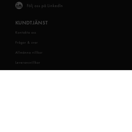
Följ oss på LinkedIn
KUNDTJÄNST
Kontakta oss
Frågor & svar
Allmänna villkor
Leveransvillkor
Visselblåsartjänst
OM OSS
Snabbgross
Hitta butik
Hållbarhet
Jobba hos oss