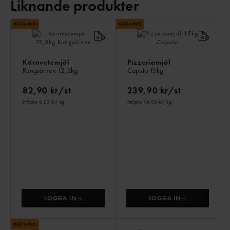
Liknande produkter
LI
PR
Kärnvetemjöl
Pizzeriamjöl
Kungsörnen
12,5kg
Caputo
15kg
82,90 kr/st
239,90 kr/st
Jmf.pris 6,63 kr
/ kg
Jmf.pris 16,00 kr
/ kg
LOGGA IN
LOGGA IN