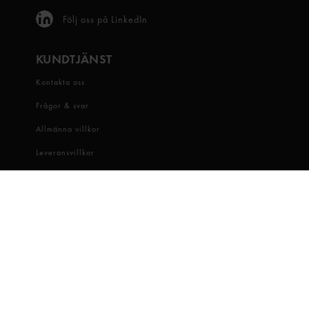
Följ oss på LinkedIn
KUNDTJÄNST
Kontakta oss
Frågor & svar
Allmänna villkor
Leveransvillkor
Visselblåsartjänst
OM OSS
Snabbgross
Hitta butik
Hållbarhet
Jobba hos oss