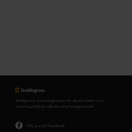
Snabbgross är restauranggrossisten för dig som arbetar inom
restaurang, fastfood, café eller övrig företagsmarknad.
Följ oss på Facebook