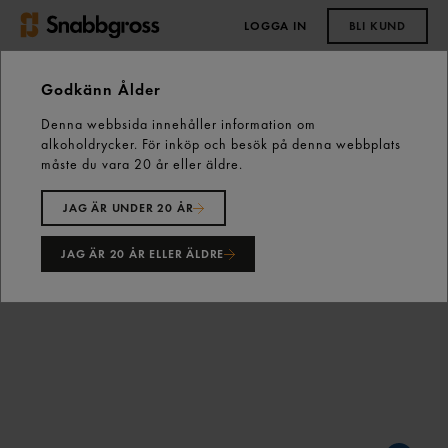
LOGGA IN
BLI KUND
0,00 kr
Godkänn Ålder
Denna webbsida innehåller information om
Start
Vårt sortiment
Skafferiet
alkoholdrycker. För inköp och besök på denna webbplats
Mjöl, Gryner & Flingor
Vetemjöl
måste du vara 20 år eller äldre.
Durumvetemjöl 1kg Kungsörnen
JAG ÄR UNDER 20 ÅR
JAG ÄR 20 ÅR ELLER ÄLDRE