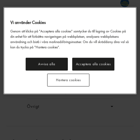
Vi använder Cookies
Genom att klicka på "Acceptera alla cookies" samtycker du till lagring av Cookies på
Durumvetemjöl
din enhet för att förbättra navigeringen på webbplatsen, analysera webbplatsens
Kungsörnen
1kg
användning och bistå i våra marknadsföringsinsatser. Om du vill skräddarsy dina val så
kan du trycka på "Hantera cookies".
EAN:
17310130011198
LOGGA IN
Avvisa alla
Acceptera alla cookies
Generell produktinfo
Hantera cookies
Innehållsförteckning
Övrigt