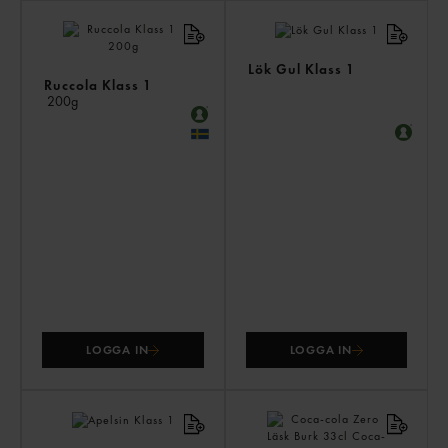
AN
KÖ
ÄV
Lök Gul Klass 1
Ruccola Klass 1
200g
LOGGA IN
LOGGA IN