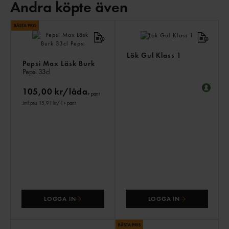
Andra köpte även
AN
KÖ
ÄV
Lök Gul Klass 1
Pepsi Max Läsk Burk
Pepsi
33cl
105,00 kr/låda
+ pant
Jmf.pris 15,91 kr
/ l
+ pant
LOGGA IN
LOGGA IN