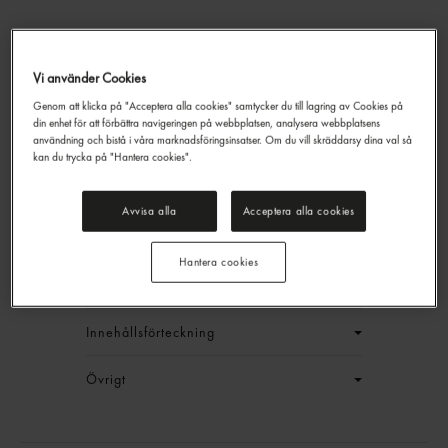
Långkornigt Ris
Vi använder Cookies
Gastrino
5kg
Genom att klicka på "Acceptera alla cookies" samtycker du till lagring av Cookies på
din enhet för att förbättra navigeringen på webbplatsen, analysera webbplatsens
329,70 kr/låda
användning och bistå i våra marknadsföringsinsatser. Om du vill skräddarsy dina val så
kan du trycka på "Hantera cookies".
Jmf.pris : 21,98 kr /
kg
EAN:
17340083481465
Avvisa alla
Acceptera alla cookies
LOGGA IN
Hantera cookies
Generell produktinfo
Innehållsförteckning
Övrigt