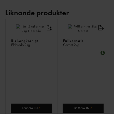
Liknande produkter
LI
PR
Ris Långkornigt
Fullkornsris
Eldorado
2kg
Garant
2kg
LOGGA IN
LOGGA IN