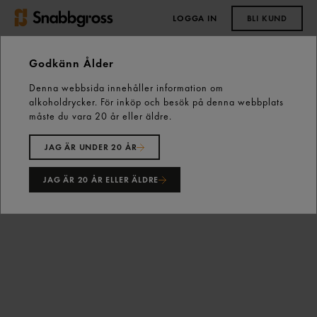
LOGGA IN
BLI KUND
0,00 kr
Godkänn Ålder
Denna webbsida innehåller information om
Start
Vårt sortiment
Skafferiet
alkoholdrycker. För inköp och besök på denna webbplats
Pasta, Ris & Mos
Ris
Långkornigt Ris 5kg Gastrino
måste du vara 20 år eller äldre.
JAG ÄR UNDER 20 ÅR
JAG ÄR 20 ÅR ELLER ÄLDRE