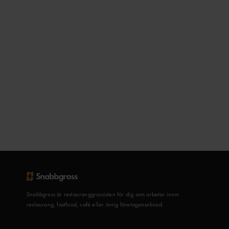
Snabbgross är restauranggrossisten för dig som arbetar inom
restaurang, fastfood, café eller övrig företagsmarknad.