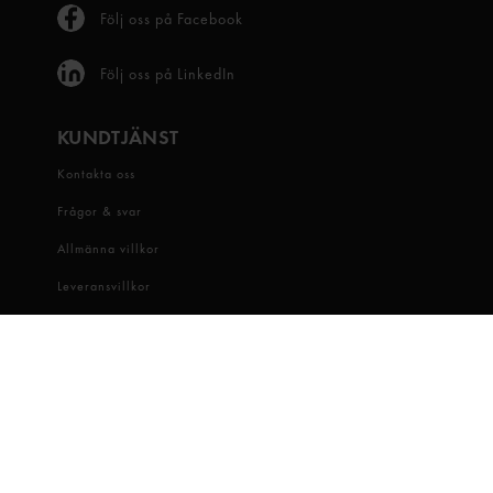
Följ oss på Facebook
Följ oss på LinkedIn
KUNDTJÄNST
Kontakta oss
Frågor & svar
Allmänna villkor
Leveransvillkor
Visselblåsartjänst
OM OSS
Snabbgross
Hitta butik
Hållbarhet