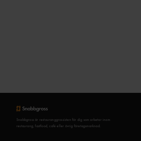
Snabbgross är restauranggrossisten för dig som arbetar inom
restaurang, fastfood, café eller övrig företagsmarknad.