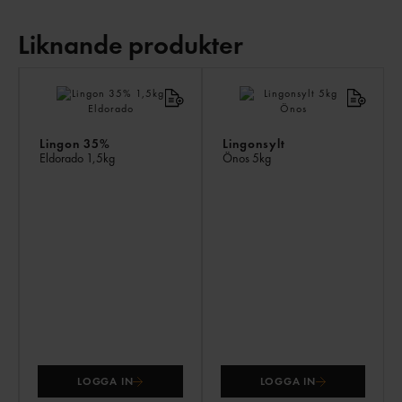
Liknande produkter
LI
PR
Lingon 35%
Lingonsylt
Eldorado
1,5kg
Önos
5kg
LOGGA IN
LOGGA IN