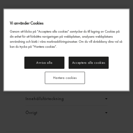
Lingonsylt
Vi använder Cookies
Gastrino
5kg
Genom att klicka på "Acceptera alla cookies" samtycker du till lagring av Cookies på
din enhet för att förbättra navigeringen på webbplatsen, analysera webbplatsens
239,90 kr/st
användning och bistå i våra marknadsföringsinsatser. Om du vill skräddarsy dina val så
kan du trycka på "Hantera cookies".
Jmf.pris : 47,98 kr /
kg
EAN:
7311043020744
Avvisa alla
Acceptera alla cookies
LOGGA IN
Hantera cookies
Generell produktinfo
Innehållsförteckning
Övrigt