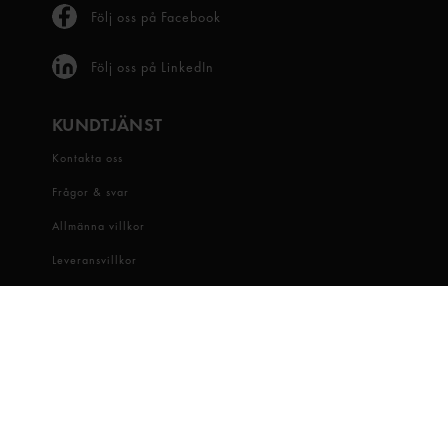
Följ oss på Facebook
Följ oss på LinkedIn
KUNDTJÄNST
Kontakta oss
Frågor & svar
Allmänna villkor
Leveransvillkor
Visselblåsartjänst
OM OSS
Snabbgross
Hitta butik
Hållbarhet