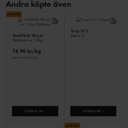
Andra köpte även
AN
KÖ
ÄV
Visp 31%
Stekfläsk Skivat
Rama
1l
Fåddman
ca: 1.2kg
74,90 kr/kg
Jmf.pris 74,90 kr
/ kg
LOGGA IN
LOGGA IN