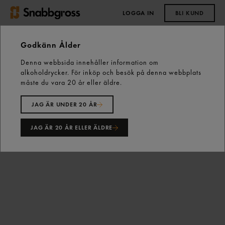
LOGGA IN
BLI KUND
0,00 kr
Godkänn Ålder
Denna webbsida innehåller information om
Start
Vårt sortiment
Skafferiet
alkoholdrycker. För inköp och besök på denna webbplats
Saft, Sylt & Marmelad
Sylt
Lingonsylt 5kg Gastrino
måste du vara 20 år eller äldre.
JAG ÄR UNDER 20 ÅR
JAG ÄR 20 ÅR ELLER ÄLDRE