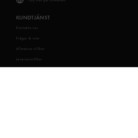
KUNDTJÄNST
Kontakta oss
Frågor & svar
Allmänna villkor
Leveransvillkor
Visselblåsartjänst
OM OSS
Snabbgross
Hitta butik
Hållbarhet
Jobba hos oss
Dataskydd