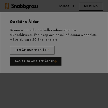
LOGGA IN
BLI KUND
0,00 kr
Godkänn Ålder
Denna webbsida innehåller information om
Start
Vårt sortiment
Snacks & Godis
Godis
alkoholdrycker. För inköp och besök på denna webbplats
Lösviktsgodis
Lysmaskar Sura 1kg Trolli
måste du vara 20 år eller äldre.
JAG ÄR UNDER 20 ÅR
JAG ÄR 20 ÅR ELLER ÄLDRE