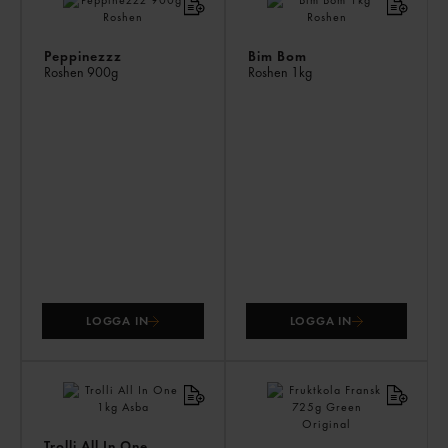
ÄV
Peppinezzz
Bim Bom
Roshen
900g
Roshen
1kg
LOGGA IN
LOGGA IN
Trolli All In One