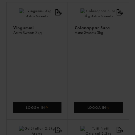
LI
PR
Vingummi
Colanappar Sura
Astra Sweets
3kg
Astra Sweets
3kg
LOGGA IN
LOGGA IN