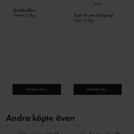
Geléhallon
Aroma
2.2kg
Tutti Frutti Original
Fazer
2,2kg
LOGGA IN
LOGGA IN
Andra köpte även
AN
KÖ