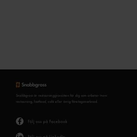
Snabbgross är restauranggrossisten för dig som arbetar inom
restaurang, fastfood, café eller övrig företagsmarknad.
Följ oss på Facebook
Följ oss på LinkedIn