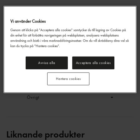
Vi använder Cookies
Lysmaskar Sura
Genom att klicka på "Acceptera alla cookies" samtycker du till lagring av Cookies på
Trolli
1kg
din enhet för att förbättra navigeringen på webbplatsen, analysera webbplatsens
EAN:
4000512500230
användning och bistå i våra marknadsföringsinsatser. Om du vill skräddarsy dina val så
kan du trycka på "Hantera cookies".
LOGGA IN
Avvisa alla
Acceptera alla cookies
Generell produktinfo
Hantera cookies
Innehållsförteckning
Övrigt
Liknande produkter