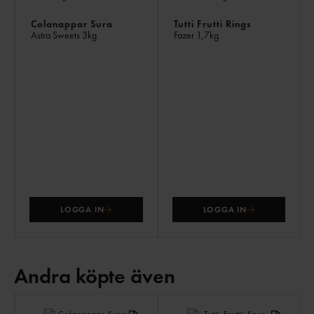
Colanappar Sura
Tutti Frutti Rings
Astra Sweets
3kg
Fazer
1,7kg
LOGGA IN
LOGGA IN
Andra köpte även
AN
KÖ