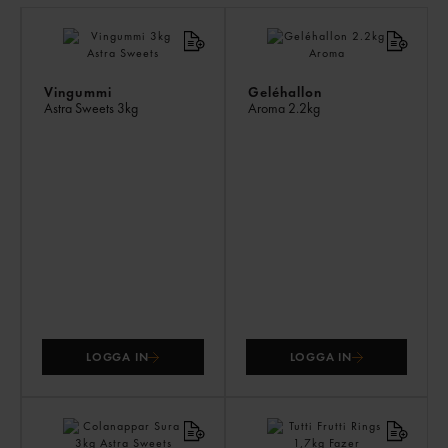
LI
PR
Vingummi
Geléhallon
Astra Sweets
3kg
Aroma
2.2kg
LOGGA IN
LOGGA IN