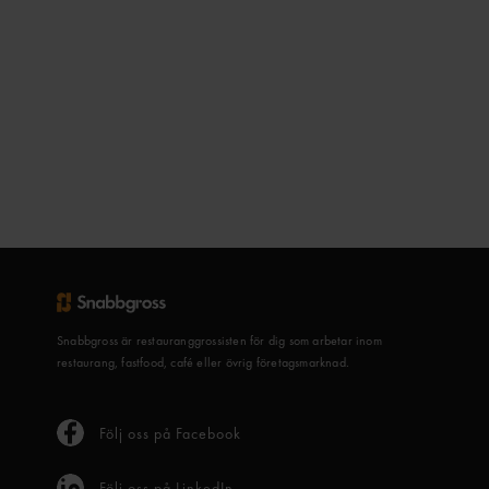
Snabbgross är restauranggrossisten för dig som arbetar inom
restaurang, fastfood, café eller övrig företagsmarknad.
Följ oss på Facebook
Följ oss på LinkedIn