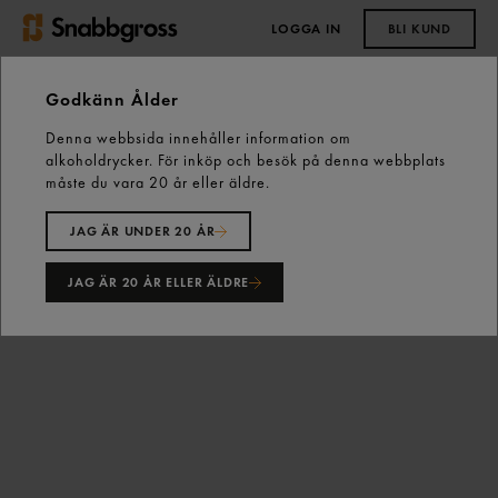
LOGGA IN
BLI KUND
0,00 kr
Godkänn Ålder
Denna webbsida innehåller information om
Start
Vårt sortiment
Snacks & Godis
Godis
alkoholdrycker. För inköp och besök på denna webbplats
Lösviktsgodis
Tutti Frutti Original 2,2kg Fazer
måste du vara 20 år eller äldre.
JAG ÄR UNDER 20 ÅR
JAG ÄR 20 ÅR ELLER ÄLDRE