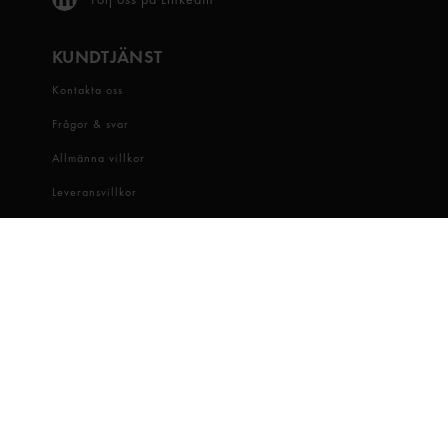
KUNDTJÄNST
Kontakta oss
Frågor & svar
Allmänna villkor
Leveransvillkor
Visselblåsartjänst
OM OSS
Snabbgross
Hitta butik
Hållbarhet
Jobba hos oss
Dataskydd