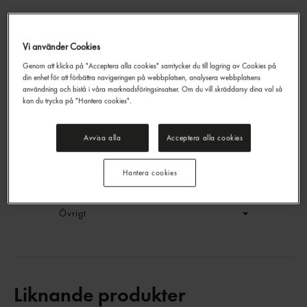
Vi använder Cookies
Tutti Frutti Original
Genom att klicka på "Acceptera alla cookies" samtycker du till lagring av Cookies på
Fazer
2,2kg
din enhet för att förbättra navigeringen på webbplatsen, analysera webbplatsens
EAN:
6416453438316
användning och bistå i våra marknadsföringsinsatser. Om du vill skräddarsy dina val så
kan du trycka på "Hantera cookies".
LOGGA IN
Avvisa alla
Acceptera alla cookies
Generell produktinfo
Hantera cookies
Innehållsförteckning
Övrigt
Liknande produkter