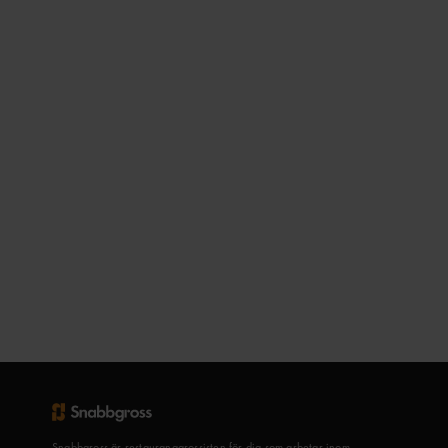
Snabbgross är restauranggrossisten för dig som arbetar inom