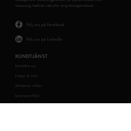
restaurang, fastfood, café eller övrig företagsmarknad.
Följ oss på Facebook
Följ oss på LinkedIn
KUNDTJÄNST
Kontakta oss
Frågor & svar
Allmänna villkor
Leveransvillkor
Visselblåsartjänst
OM OSS
Snabbgross