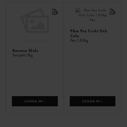
LI
PR
P&m Pez Frukt Och
Cola
Pez
1,83kg
Banana Skids
Swizzels
3kg
LOGGA IN
LOGGA IN