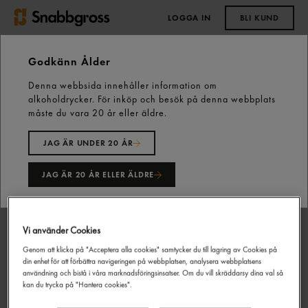
LOGGA IN
BLI KUND
0,00 kr
Godkänn Ålder
Denna webbsida innehåller information om
Start
Vårt sortiment
Snacks & Godis
Godis
alkoholdrycker. För inköp och besök på denna webbplats
Lösviktsgodis
New Refreshers Lösvikt 3kg Swizzels
måste du vara 20 år eller äldre.
JAG ÄR UNDER 20 ÅR
JAG ÄR 20 ÅR ELLER ÄLDRE
Vi använder Cookies
Genom att klicka på "Acceptera alla cookies" samtycker du till lagring av Cookies på
din enhet för att förbättra navigeringen på webbplatsen, analysera webbplatsens
användning och bistå i våra marknadsföringsinsatser. Om du vill skräddarsy dina val så
kan du trycka på "Hantera cookies".