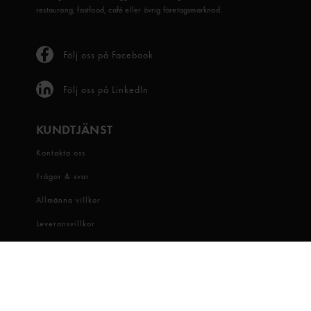
restaurang, fastfood, café eller övrig företagsmarknad.
Följ oss på Facebook
Följ oss på LinkedIn
KUNDTJÄNST
Kontakta oss
Frågor & svar
Allmänna villkor
Leveransvillkor
Visselblåsartjänst
OM OSS
Snabbgross