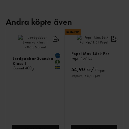
Andra köpte även
AN
KÖ
ÄV
Pepsi Max Läsk Pet
Pepsi
4p/1,5l
Jordgubbar Svenska
Klass 1
Garant
400g
54,90 kr/st
+ pant
Jmf.pris 9,15 kr
/ l
+ pant