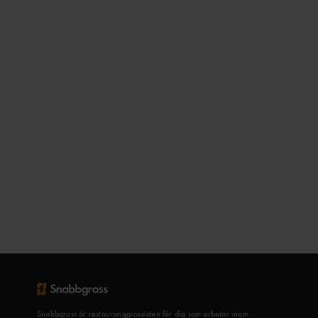
Snabbgross är restauranggrossisten för dig som arbetar inom