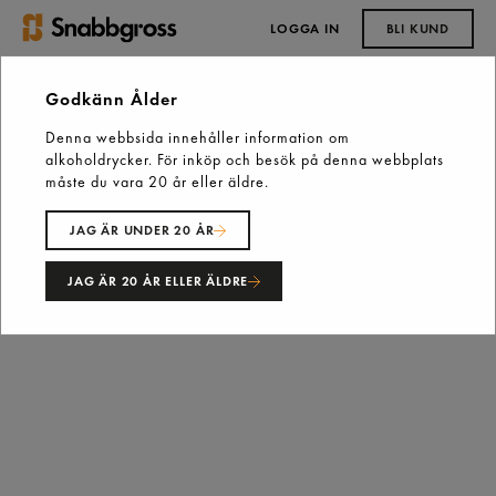
LOGGA IN
BLI KUND
0,00 kr
Godkänn Ålder
Denna webbsida innehåller information om
Start
Vårt sortiment
Skafferiet
Asien
Nudlar
alkoholdrycker. För inköp och besök på denna webbplats
Risnudlar Bun Gao 400g Golden Dragon
måste du vara 20 år eller äldre.
JAG ÄR UNDER 20 ÅR
JAG ÄR 20 ÅR ELLER ÄLDRE