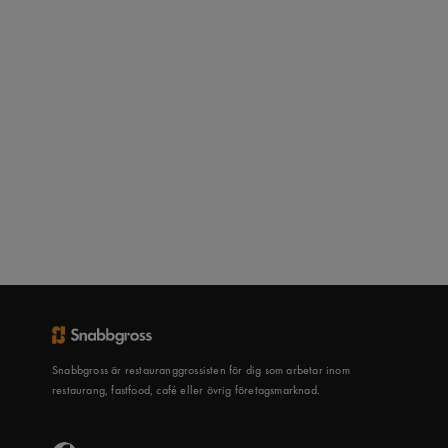
Snabbgross är restauranggrossisten för dig som arbetar inom
restaurang, fastfood, café eller övrig företagsmarknad.