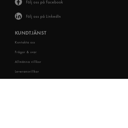
Följ oss på Facebook
Följ oss på LinkedIn
KUNDTJÄNST
Kontakta oss
Frågor & svar
Allmänna villkor
Leveransvillkor
Visselblåsartjänst
OM OSS
Snabbgross
Hitta butik
Hållbarhet