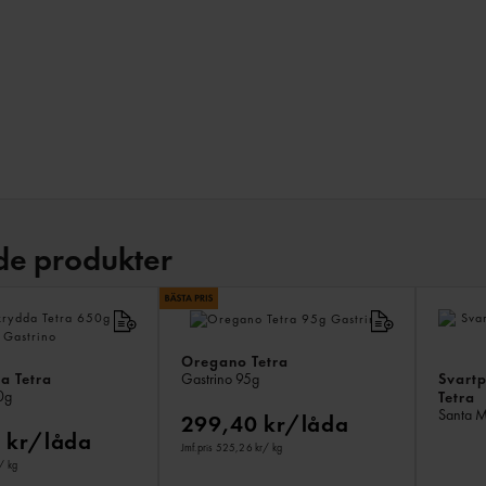
de produkter
Oregano Tetra
a Tetra
Svart
Gastrino
95g
0g
Tetra
Santa 
299,40 kr/låda
 kr/låda
Jmf.pris 525,26 kr
/ kg
/ kg