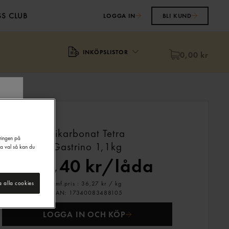
S CLUB
LOGGA IN
BLI KUND
INKÖPSLISTOR
0,00 kr
Bikarbonat Tetra
eringen på
Gastrino
1,1kg
na val så kan du
239,40 kr/låda
Jmf.pris : 36,27 kr /
kg
a alla cookies
EAN:
17340083488105
LOGGA IN OCH KÖP