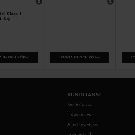
äck Klass 1
nt
10kg
 IN OCH KÖP
LOGGA IN OCH KÖP
L
KUNDTJÄNST
Kontakta oss
Frågor & svar
Allmänna villkor
Leveransvillkor