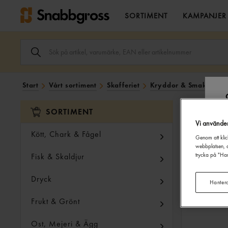
SORTIMENT
KAMPANJER
SÖK
ARTIKEL,
VARUMÄRKE,
EAN
ELLER
Start
Vårt sortiment
Skafferiet
Kryddor & Smaksättni
ARTIKELNUMMER
I
SÖK
SORTIMENT
FÄLTET.
Vi använde
Kött, Chark & Fågel
Genom att klic
webbplatsen, a
Fisk & Skaldjur
trycka på "Han
Dryck
Hanter
Frukt & Grönt
Ost, Mejeri & Ägg