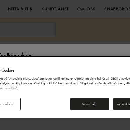
HITTA BUTIK
KUNDTJÄNST
OM OSS
SNABBGROS
ng
Kryddor
Bikarbonat Tetra 1,1kg Gastrino
Godkänn Ålder
Denna webbsida innehåller information om alkoholdrycker. För inköp
r Cookies
och besök på denna webbplats måste du vara 20 år eller äldre.
ka på "Acceptera alla cookies" samtycker du till lagring av Cookies på din enhet för att förbättra navig
JAG ÄR UNDER 20 ÅR
JAG ÄR 20 ÅR ELLER ÄLDRE
nalysera webbplatsens användning och bistå i våra marknadsföringsinsatser. Om du vill skräddarsy di
tera cookies".
a cookies
Avvisa alla
Accepter