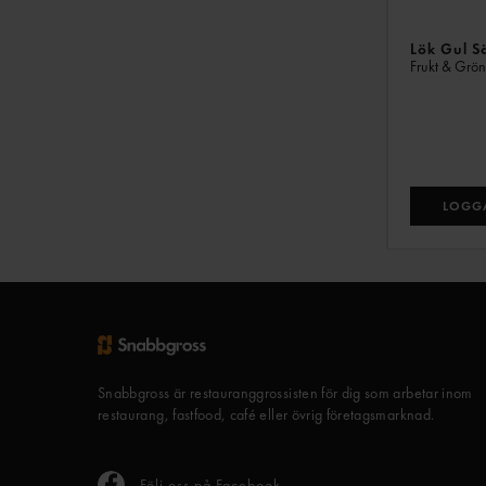
Lök Gul S
Frukt & Grö
LOGGA
Snabbgross är restauranggrossisten för dig som arbetar inom
restaurang, fastfood, café eller övrig företagsmarknad.
Följ oss på Facebook