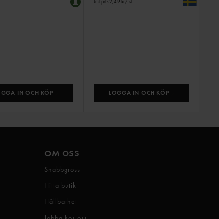
Jmf.pris 2,49 kr
/ st
OGGA IN OCH KÖP
LOGGA IN OCH KÖP
OM OSS
Snabbgross
Hitta butik
Hållbarhet
Jobba hos oss