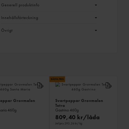
Generell produktinfo
Innehållsförteckning
Övrigt
LIKN
PROD
peppar Grovmalen
Svartpeppar Grovmalen
Tetra
Maria
460g
Gastrino
460g
809,40 kr/låda
Jmf.pris 293,26 kr
/ kg