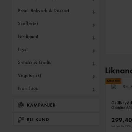
Bröd, Bakverk & Dessert
Skafferiet
Färdigmat
Fryst
Snacks & Godis
Liknan
Vegetariskt
Non Food
Grillkrydd
KAMPANJER
Gastrino
65
299,40
BLI KUND
Jmf.pris 76,77 kr